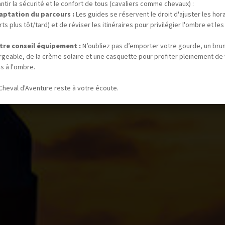
ntir la sécurité et le confort de tous (cavaliers comme chevaux) :
aptation du parcours :
Les guides se réservent le droit d'ajuster les hor
ts plus tôt/tard) et de réviser les itinéraires pour privilégier l'ombre et les
tre conseil équipement :
N’oubliez pas d’emporter votre gourde, un bru
rgeable, de la crème solaire et une casquette pour profiter pleinement de
s à l'ombre.
Cheval d'Aventure reste à votre écoute.