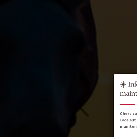
☀️ In
maint
Chers ca
Face aux 
mainten