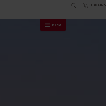
+33 (0)4 82 5
MENU