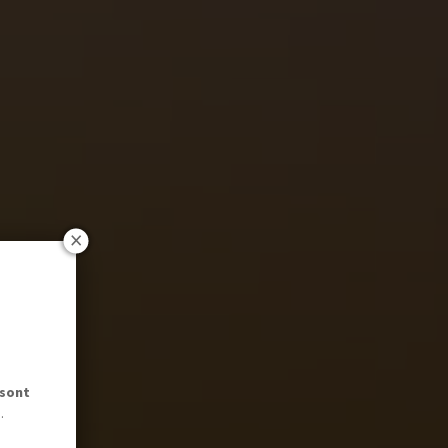
 sont
.