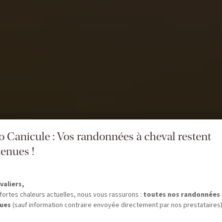
fo Canicule : Vos randonnées à cheval restent
enues !
valiers,
fortes chaleurs actuelles, nous vous rassurons :
toutes nos randonnées
ues
(sauf information contraire envoyée directement par nos prestataires)