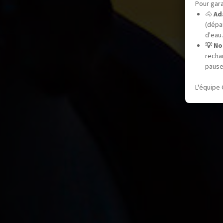
Pour gara
🐴
Ad
(dépar
d'eau.
💡 No
recha
pause
L'équipe 