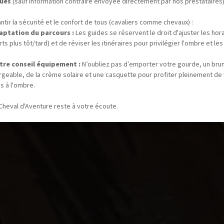
ues
(sauf information contraire envoyée directement par nos prestataires)
ntir la sécurité et le confort de tous (cavaliers comme chevaux) :
aptation du parcours :
Les guides se réservent le droit d'ajuster les hor
ts plus tôt/tard) et de réviser les itinéraires pour privilégier l'ombre et les
tre conseil équipement :
N’oubliez pas d’emporter votre gourde, un bru
rgeable, de la crème solaire et une casquette pour profiter pleinement de
s à l'ombre.
Cheval d'Aventure reste à votre écoute.