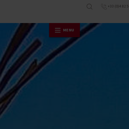
+33 (0)4 82 5
MENU