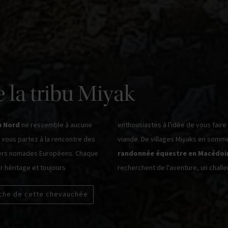
e la tribu Miyak
u Nord
ne ressemble à aucune
enthousiastes à l'idée de vous faire goûter leur production de fromage et de
 vous partez à la rencontre des
viande. De villages Miyaks en somme
niers nomades Européens. Chaque
randonnée équestre en Macédoi
r héritage et toujours
recherchent de l'aventure, un chall
iche de cette chevauchée