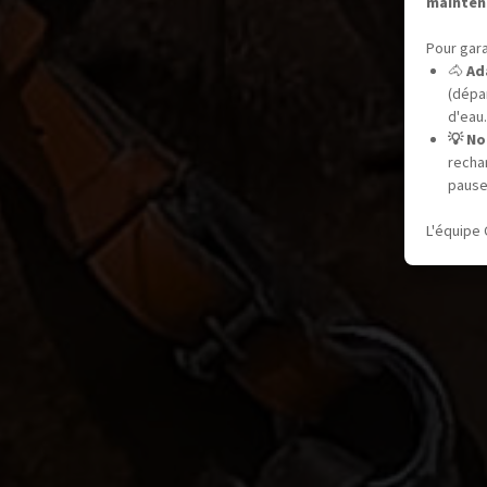
mainten
Pour gara
🐴
Ad
(dépar
d'eau.
💡 No
recha
pause
L'équipe 