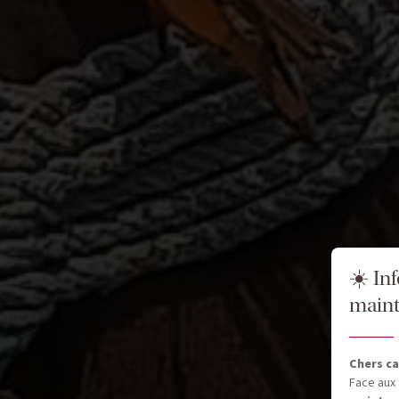
☀️ In
maint
Chers ca
Face aux 