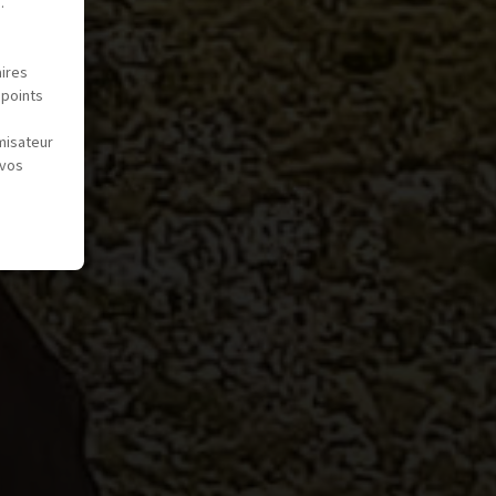
.
aires
 points
misateur
 vos