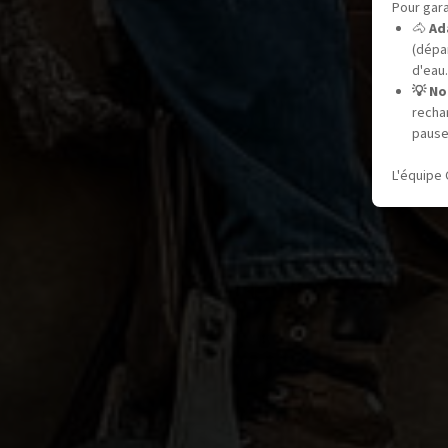
Pour gara
🐴
Ad
(dépar
d'eau.
💡 No
recha
pause
L'équipe 