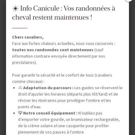
☀️ Info Canicule : Vos randonnées à
Randonnée Équestre
cheval restent maintenues !
COLOMBIE
CHEVAUCHÉE
FANTASTIQUE EN
Chers cavaliers,
Face aux fortes chaleurs actuelles, nous vous rassurons :
COLOMBIE
toutes nos randonnées sont maintenues
(sauf
information contraire envoyée directement par nos
prestataires).
12 jours (7 à cheval)
Pour garantir la sécurité et le confort de tous (cavaliers
comme chevaux) :
3 335 €
🐴
Adaptation du parcours :
Les guides se réservent le
droit d'ajuster les horaires (départs plus tôt/tard) et de
DÉPARTS GARANTIS
réviser les itinéraires pour privilégier l'ombre et les
29 nov. 2026
points d'eau.
💡 Notre conseil équipement :
N’oubliez pas
d’emporter votre gourde, un brumisateur rechargeable,
de la crème solaire et une casquette pour profiter
pleinement de vos pauses à l'ombre.