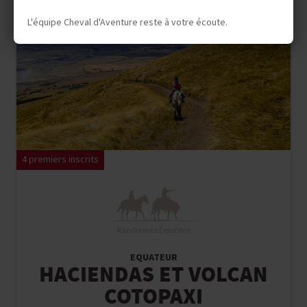
L'équipe Cheval d'Aventure reste à votre écoute.
4 premiers inscrits
Randonnée Équestre
EQUATEUR
HACIENDAS ET VOLCAN
COTOPAXI