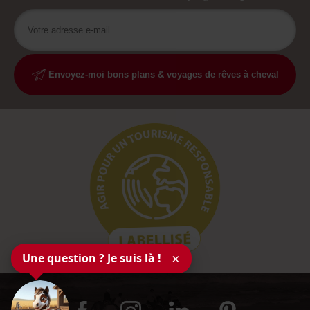
Envoyez-moi bons plans & voyages de rêves à cheval
Une question ? Je suis là !
×