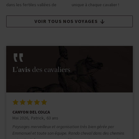
dans les fertiles vallées de
unique à chaque cavalier !
VOIR TOUS NOS VOYAGES
L'avis
des cavaliers
LA PERLE DES CARAÏBES
Mai 2026
Emilie
25 ans
Une chevauchée extraordinaire avec Carole qui nous montre
l’extraordinaire nature et culture de son pays. J’ai eu la chance