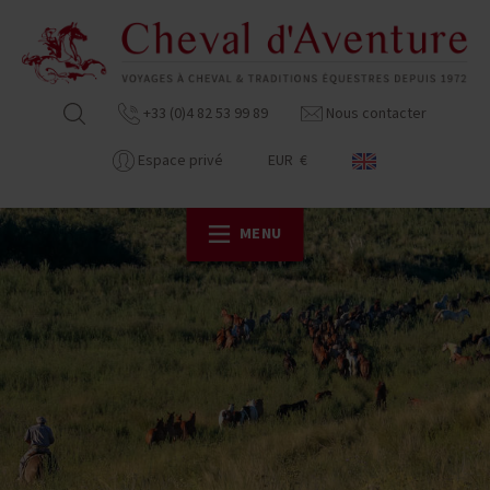
+33 (0)4 82 53 99 89
Nous contacter
Espace privé
EUR €
MENU