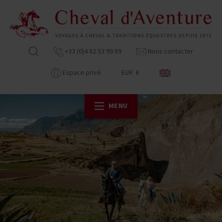
+33 (0)4 82 53 99 89
Nous contacter
Espace privé
EUR €
MENU