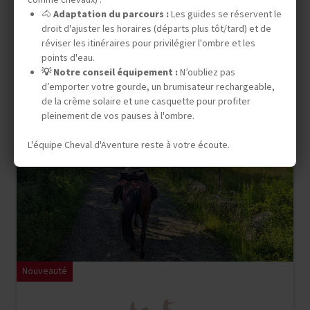
Ouvert aux non cavaliers
🐴
Adaptation du parcours :
Les guides se réservent le
droit d'ajuster les horaires (départs plus tôt/tard) et de
DÉPARTS GARANTIS
réviser les itinéraires pour privilégier l'ombre et les
31 août 2026
07 sept. 2026
14 sept. 2026
21 sept. 2026
points d'eau.
💡 Notre conseil équipement :
N’oubliez pas
d’emporter votre gourde, un brumisateur rechargeable,
de la crème solaire et une casquette pour profiter
pleinement de vos pauses à l'ombre.
L'équipe Cheval d'Aventure reste à votre écoute.
Nouveauté