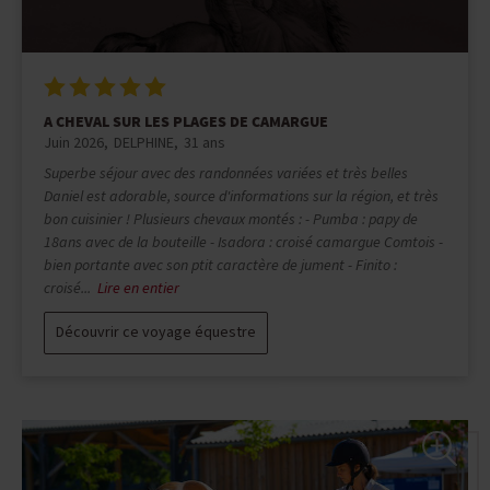
A CHEVAL SUR LES PLAGES DE CAMARGUE
Mai 2026
Gaelle
47 ans
Un séjour ressourçant sur les terres camarguaises pour une
parenthèse hors du temps. Très bien orchestré , échanges très
plaisants avec Daniel et son équipe. Mention spéciale à la
cuisine de Daniel et à la bienveillance et au professionnalisme
des guides! Encore merci! Je suis venue avec mon propre cheval.
La jument...
Lire en entier
Découvrir ce voyage équestre