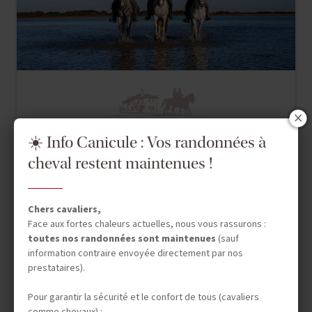
Séjour Equestre
☀️ Info Canicule : Vos randonnées à
PROVENCE - ALPES - CÔTE D'AZUR
cheval restent maintenues !
A CHEVAL SUR LES
PLAGES DE CAMARGUE
Chers cavaliers,
Face aux fortes chaleurs actuelles, nous vous rassurons :
toutes nos randonnées sont maintenues
(sauf
5 jours (4 à cheval)
information contraire envoyée directement par nos
prestataires).
815 €
En famille à partir de 8 ans
Pour garantir la sécurité et le confort de tous (cavaliers
comme chevaux) :