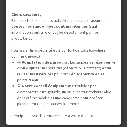
STAGE ÉQUESTRE
LINGUISTIQUE EN
Chers cavaliers,
Face aux fortes chaleurs actuelles, nous vous rassurons :
ESPAGNE
toutes nos randonnées sont maintenues
(sauf
information contraire envoyée directement par nos
prestataires).
8, 15, 22 jours (6, 12, 18 à cheval)
Pour garantir la sécurité et le confort de tous (cavaliers
1 600 €
comme chevaux) :
🐴
Adaptation du parcours :
Les guides se réservent le
droit d'ajuster les horaires (départs plus tôt/tard) et de
DÉPARTS GARANTIS
réviser les itinéraires pour privilégier l'ombre et les
09 août 2026
points d'eau.
💡 Notre conseil équipement :
N’oubliez pas
d’emporter votre gourde, un brumisateur rechargeable,
de la crème solaire et une casquette pour profiter
Vos envies
pleinement de vos pauses à l'ombre.
L'équipe Cheval d'Aventure reste à votre écoute.
Safaris à cheval