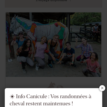
1 voyage disponible
☀️ Info Canicule : Vos randonnées à
Séjour Linguistique Jeunes
cheval restent maintenues !
ESPAGNE