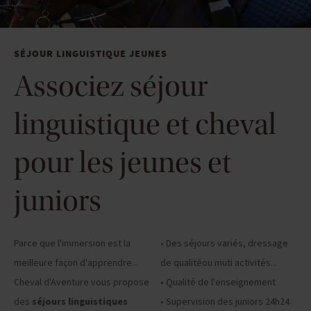
SÉJOUR LINGUISTIQUE JEUNES
Associez séjour
linguistique et cheval
pour les jeunes et
juniors
Parce que l'immersion est la
• Des séjours variés, dressage
meilleure façon d'apprendre...
de qualitéou muti activités...
Cheval d'Aventure vous propose
• Qualité de l'enseignement
des
séjours linguistiques
• Supervision des juniors 24h24