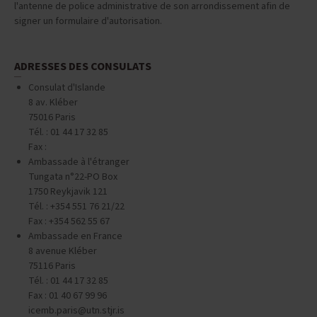
l'antenne de police administrative de son arrondissement afin de
signer un formulaire d'autorisation.
ADRESSES DES CONSULATS
Consulat d'Islande
8 av. Kléber
75016 Paris
Tél. : 01 44 17 32 85
Fax :
Ambassade à l'étranger
Tungata n°22-PO Box
1750 Reykjavik 121
Tél. : +354 551 76 21/22
Fax : +354 562 55 67
Ambassade en France
8 avenue Kléber
75116 Paris
Tél. : 01 44 17 32 85
Fax : 01 40 67 99 96
icemb.paris@utn.stjr.is