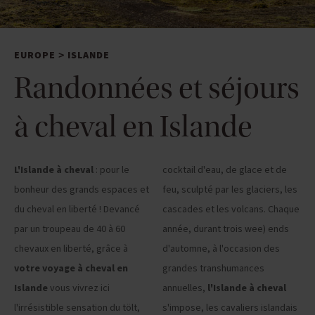
EUROPE
ISLANDE
>
Randonnées et séjours
à cheval en Islande
L'Islande à cheval
: pour le
cocktail d'eau, de glace et de
bonheur des grands espaces et
feu, sculpté par les glaciers, les
du cheval en liberté ! Devancé
cascades et les volcans. Chaque
par un troupeau de 40 à 60
année, durant trois wee) ends
chevaux en liberté, grâce à
d'automne, à l'occasion des
votre voyage à cheval en
grandes transhumances
Islande
vous vivrez ici
annuelles,
l'Islande à cheval
l'irrésistible sensation du tölt,
s'impose, les cavaliers islandais