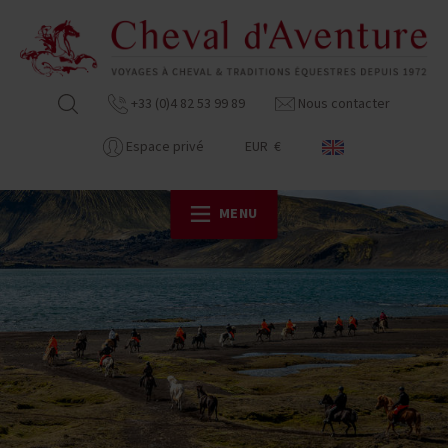
+33 (0)4 82 53 99 89
Nous contacter
Espace privé
EUR €
MENU