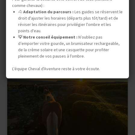
Randonnée Équestre
comme chevaux) :
🐴
Adaptation du parcours :
Les guides se réservent le
ISLANDE
LA TRAVERSÉE DES ROIS
droit d'ajuster les horaires (départs plus tôt/tard) et de
réviser les itinéraires pour privilégier l'ombre et les
points d'eau.
💡 Notre conseil équipement :
N’oubliez pas
d’emporter votre gourde, un brumisateur rechargeable,
9 jours (7 à cheval)
de la crème solaire et une casquette pour profiter
3 680 €
pleinement de vos pauses à l'ombre.
L'équipe Cheval d'Aventure reste à votre écoute.