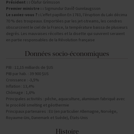
Président : :
Ólafur Grímsson
Premier ministre : :
Sigmundur Davíð Gunnlaugsson
Le saviez-vous ? :
L’effet papillon En 1783, l’éruption du Laki décima
70 % des troupeaux. Emportées par les jet-streams, les cendres
obscurcirent le ciel de la France, la température baissa de plusieurs
degrés. Les mauvaises récoltes et la disette qui suivirent seraient
en partie responsables de la Révolution française
Données socio-économiques
PIB : 12,15 milliards de $US
PIB par hab. : 39 900 $US
Croissance : -3,5%
Inflation : 13,4%
Chômage : 1,6%
Principales activités : pêche, aquaculture, aluminium fabriqué avec
le procédé smelting et géothermie
Principaux partenaires : EU (en particulier Allemagne, Norvège,
Royaume-Uni, Danemark et Suède), États-Unis
Histoire