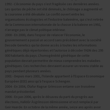
1992 - L'économie du pays s'est fragilisée ces dernières années.
Les quotas de pêche ont été diminués, le chômage a augmenté et
la couronne a été dévaluée. Le conflit ouvert entre les
organisations écologistes et l'industrie baleinière, qui s'est retirée
de la Commission internationale de la chasse à la baleine en 1992,
n'arrange pas le climat politique intérieur.
2000 - En 2000, dans l'espoir de relancer l'économie, le
gouvernement a passé un accord sans précédent avec la société
Decode Genetics qui lui donne accès à toutes les informations
génétiques déjà répertoriées et l'autorise à décoder l'ADN des 295
000 habitants du pays. L'homogénéité génétique de cette
population devrait permettre de mieux comprendre les maladies
génétiques. Ces recherches devraient assurer un revenu stable au
pays pendant plusieurs années.
2001 - Depuis mars 2001, l'Islande appartient à l'Espace Economique
Européen (EEE) ainsi qu'à l'espace Schengen.
2004 - En 2004, Ólafur Ragnar Grímsson entame son troisième
mandat présidentiel.
2006 - En juin 2006, après le désaveu du parti du progrès aux
élections, Halldór Ásgrímsson démissionne et est remplacé par
Geir Haarde. En octobre de la même année, seize ans après avoir