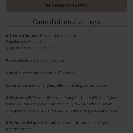
INFORMATIONS PAYS
Carte d'identité du pays
Intitulé officiel : :
République d'Islande
Capitale : :
Reykjavík
Superficie : :
103 000 km²
Population : :
329 040 habitants
Peuples et ethnies : :
94 % d'Islandais
Langue : :
islandais, anglais, allemand, langues nordiques
Religion : :
85,5% de luthériens évangélistes, 3,6% des Églises
libres de Reykjavík et d'Hafnarfjörður, 2% de catholiques et
quelques pratiquants de l'Ásatrú, ancienne religion scandinave
Régime politique : :
République constitutionnelle, régime
parlementaire