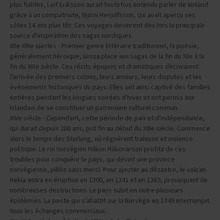
plus fiables, Leif Eriksson aurait toutefois entendu parler de Vinland
grâce à un compatriote, Bjarni Herjolfsson, qui avait aperçu ses
côtes 14 ans plus tôt. Ces voyages devinrent dès lors la principale
source d'inspiration des sagas nordiques.
XIIe-XIIIe siècles - Premier genre littéraire traditionnel, la poésie,
généralement héroïque, laissa place aux sagas de la fin du XIIe à la
fin du XIIIe siècle. Ces récits épiques et dramatiques décrivaient
l'arrivée des premiers colons, leurs amours, leurs disputes et les
événements historiques du pays. Elles ont ainsi captivé des familles
entières pendant les longues soirées d'hiver et ont permis aux
Islandais de se constituer un patrimoine culturel commun.
XIVe siècle - Cependant, cette période de paix et d'indépendance,
qui durait depuis 200 ans, prit fin au début du XIIIe siècle. Commence
alors le temps des Sturlung, où régnèrent trahison et violence
politique. Le roi norvégien Hákon Hákonarson profita de ces
troubles pour conquérir le pays, qui devint une province
norvégienne, pillée sans merci. Pour ajouter au désastre, le volcan
Hekla entra en éruption en 1300, en 1341 et en 1389, provoquant de
nombreuses destructions. Le pays subit en outre plusieurs
épidémies. La peste qui s'abattit sur la Norvège en 1349 interrompit
tous les échanges commerciaux.