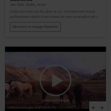
SAGAS DU SUD
Juin 2026
Elodie
44 ans
à faire au moins une fois dans sa vie ! J'ai adoré mon cheval,
parfaitement adapté à mon niveau (et avec un excellent tölt !).
Découvrir ce voyage équestre
Landmannalaugar et le Cercle d'or
D