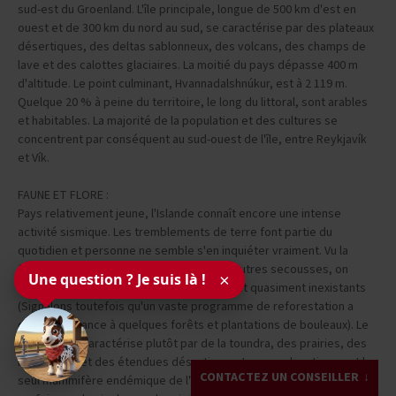
sud-est du Groenland. L'île principale, longue de 500 km d'est en
ouest et de 300 km du nord au sud, se caractérise par des plateaux
désertiques, des deltas sablonneux, des volcans, des champs de
lave et des calottes glaciaires. La moitié du pays dépasse 400 m
d'altitude. Le point culminant, Hvannadalshnúkur, est à 2 119 m.
Quelque 20 % à peine du territoire, le long du littoral, sont arables
et habitables. La majorité de la population et des cultures se
concentrent par conséquent au sud-ouest de l'île, entre Reykjavík
et Vík.
FAUNE ET FLORE :
Pays relativement jeune, l'Islande connaît encore une intense
activité sismique. Les tremblements de terre font partie du
quotidien et personne ne semble s'en inquiéter vraiment. Vu la
fréquence des irruptions volcaniques et autres secousses, on
Une question ? Je suis là !
×
comprend mieux que les arbres demeurent quasiment inexistants
(Signalons toutefois qu'un vaste programme de reforestation a
donné naissance à quelques forêts et plantations de bouleaux). Le
paysage se caractérise plutôt par de la toundra, des prairies, des
marécages et des étendues désertiques. Le renard arctique est le
CONTACTEZ UN CONSEILLER
seul mammifère endémique de l'île. Les ours polaires qui dérivent