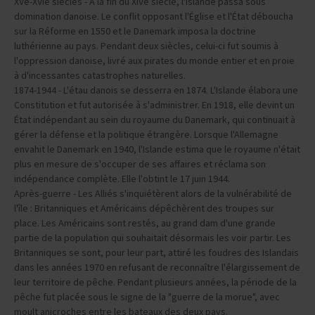
XVe-XVIe siècles - À la fin du XIVe siècle, l'Islande passa sous
domination danoise. Le conflit opposant l'Église et l'État déboucha
sur la Réforme en 1550 et le Danemark imposa la doctrine
luthérienne au pays. Pendant deux siècles, celui-ci fut soumis à
l'oppression danoise, livré aux pirates du monde entier et en proie
à d'incessantes catastrophes naturelles.
1874-1944 - L'étau danois se desserra en 1874. L'Islande élabora une
Constitution et fut autorisée à s'administrer. En 1918, elle devint un
État indépendant au sein du royaume du Danemark, qui continuait à
gérer la défense et la politique étrangère. Lorsque l'Allemagne
envahit le Danemark en 1940, l'Islande estima que le royaume n'était
plus en mesure de s'occuper de ses affaires et réclama son
indépendance complète. Elle l'obtint le 17 juin 1944.
Après-guerre - Les Alliés s'inquiétèrent alors de la vulnérabilité de
l'île : Britanniques et Américains dépêchèrent des troupes sur
place. Les Américains sont restés, au grand dam d'une grande
partie de la population qui souhaitait désormais les voir partir. Les
Britanniques se sont, pour leur part, attiré les foudres des Islandais
dans les années 1970 en refusant de reconnaître l'élargissement de
leur territoire de pêche. Pendant plusieurs années, la période de la
pêche fut placée sous le signe de la "guerre de la morue", avec
moult anicroches entre les bateaux des deux pays.