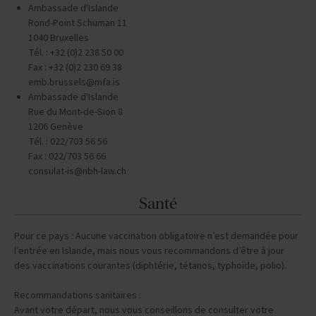
Ambassade d'Islande
Rond-Point Schuman 11
1040 Bruxelles
Tél. : +32 (0)2 238 50 00
Fax : +32 (0)2 230 69 38
emb.brussels@mfa.is
Ambassade d'Islande
Rue du Mont-de-Sion 8
1206 Genève
Tél. : 022/703 56 56
Fax : 022/703 56 66
consulat-is@nbh-law.ch
Santé
Pour ce pays : Aucune vaccination obligatoire n’est demandée pour
l’entrée en Islande, mais nous vous recommandons d’être à jour
des vaccinations courantes (diphtérie, tétanos, typhoïde, polio).
Recommandations sanitaires :
Avant votre départ, nous vous conseillons de consulter votre