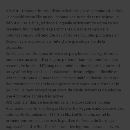
870-930 - L'Islande fut tout d'abord habitée par des moines irlandais.
Ils considérèrent l'île un peu comme une terre de retraite jusqu'au
début du IXe siècle, période à laquelle arrivèrent de Norvège les
premiers futurs habitants permanents. C'est le temps de la
colonisation, qui s'étend tde 870 à 930, les troubles politiques en
Scandinavie provoquant la fuite d'une grande partie de la
population.
Xe-XIe siècles - Désireux de vivre en paix, les colons rejetèrent la
monarchie au profit d'un régime parlementaire. Ils fondèrent une
assemblée locale et l'Alping (assemblée nationale) et élaborèrent
un système législatif. Le christianisme devint religion officielle en
999 et contribua à instaurer une certaine unité nationale alors que
des tensions divisaient les dirigeants et menaçaient d'ébranler le
pouvoir. Le pays prospéra au cours du siècle suivant et développa
une économie agraire très active.
982 - Les Islandais se lancèrent dans l'exploration de l'océan
Atlantique nord. Erik le Rouge, fils d'un Norvégien exilé, découvrit et
colonisa le Groenland en 982. Son fils, Leif Eriksson, serait le
premier européen à avoir mis le pied en Amérique du Nord, qu'il
baptisa Vinland le Bon. D'après l'une des légendes islandaises les