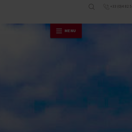
+33 (0)4 82 5
MENU