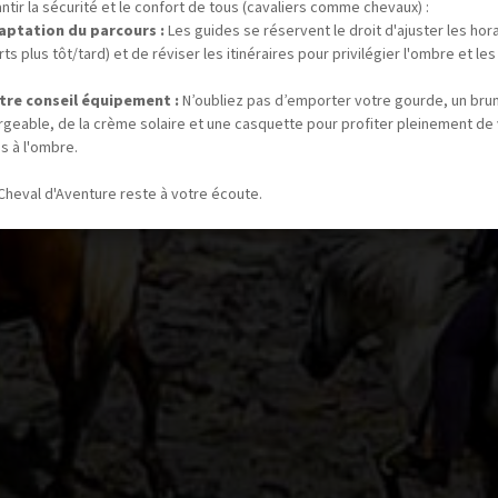
ntir la sécurité et le confort de tous (cavaliers comme chevaux) :
aptation du parcours :
Les guides se réservent le droit d'ajuster les hor
ts plus tôt/tard) et de réviser les itinéraires pour privilégier l'ombre et les
tre conseil équipement :
N’oubliez pas d’emporter votre gourde, un bru
rgeable, de la crème solaire et une casquette pour profiter pleinement de
s à l'ombre.
Cheval d'Aventure reste à votre écoute.