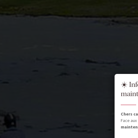
☀️ In
maint
Chers ca
Face aux 
mainten