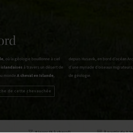
ord
de
, où la géologie bouillonne à ciel
depuis Husavik, en bord d’océan Arc
islandaises
à travers un désert de
d’une myriade d’oiseaux migrateurs
 au monde.
A cheval en Islande
,
de géologie.
iche de cette chevauchée
8 jours (5 à cheval)
À partir de 3 20