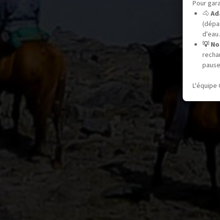
Pour gara
🐴
Ad
(dépar
d'eau.
💡 No
recha
pause
L'équipe 