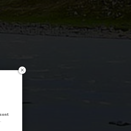
 sont
.