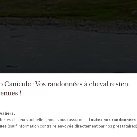
fo Canicule : Vos randonnées à cheval restent
enues !
valiers,
fortes chaleurs actuelles, nous vous rassurons :
toutes nos randonnées
ues
(sauf information contraire envoyée directement par nos prestataires)