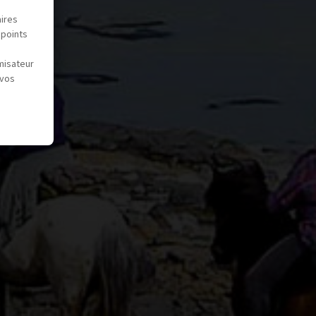
aires
 points
misateur
 vos