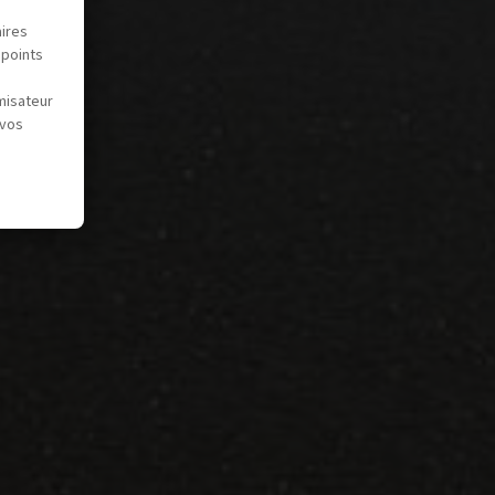
aires
 points
misateur
 vos