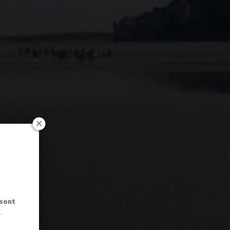
 sont
.