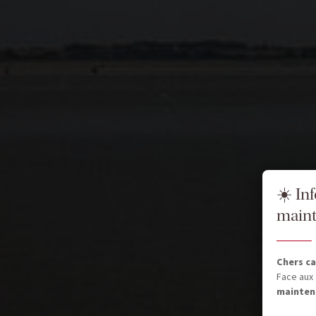
☀️ In
maint
Chers ca
Face aux 
mainten