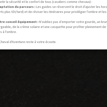
ntir la sécurité et le confort de tous (cavaliers comme chevaux) :
aptation du parcours :
Les guides se réservent le droit d'ajuster les hor
ts plus tôt/tard) et de réviser les itinéraires pour privilégier l'ombre et les
tre conseil équipement :
N’oubliez pas d’emporter votre gourde, un bru
rgeable, de la crème solaire et une casquette pour profiter pleinement de
s à l'ombre.
Cheval d'Aventure reste à votre écoute.