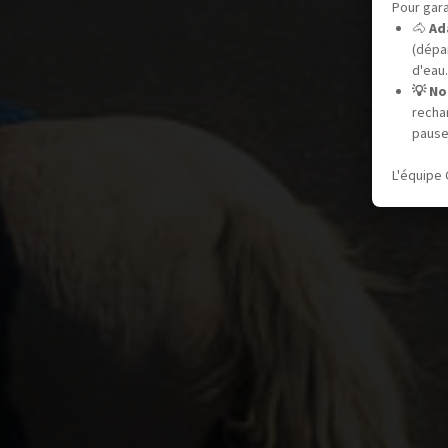
Pour gara
🐴
Ad
(dépar
d'eau.
💡 No
recha
pause
L'équipe 