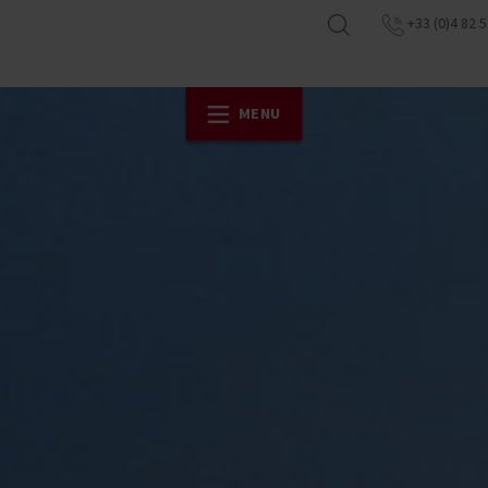
+33 (0)4 82 5
MENU