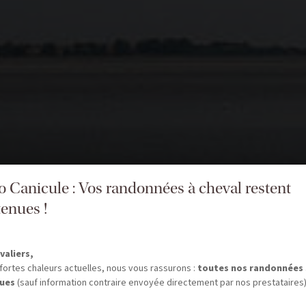
fo Canicule : Vos randonnées à cheval restent
enues !
valiers,
fortes chaleurs actuelles, nous vous rassurons :
toutes nos randonnées
ues
(sauf information contraire envoyée directement par nos prestataires)