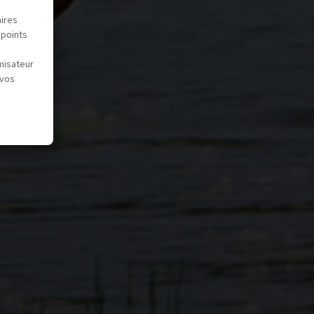
aires
 points
misateur
 vos