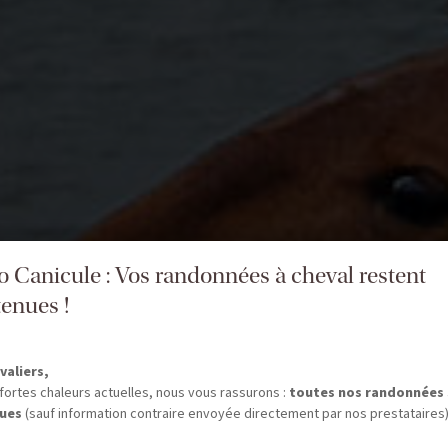
fo Canicule : Vos randonnées à cheval restent
enues !
valiers,
fortes chaleurs actuelles, nous vous rassurons :
toutes nos randonnées
ues
(sauf information contraire envoyée directement par nos prestataires)