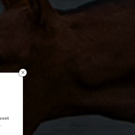
 sont
.