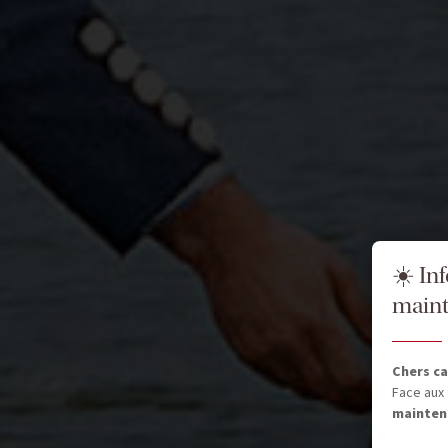
☀️ In
maint
Chers ca
Face aux 
mainten