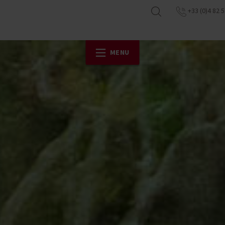
+33 (0)4 82 5
MENU