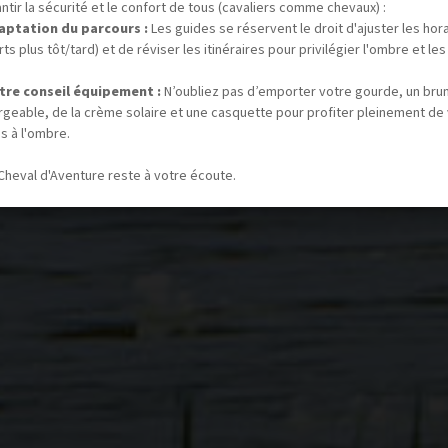
ntir la sécurité et le confort de tous (cavaliers comme chevaux) :
aptation du parcours :
Les guides se réservent le droit d'ajuster les hor
ts plus tôt/tard) et de réviser les itinéraires pour privilégier l'ombre et les
tre conseil équipement :
N’oubliez pas d’emporter votre gourde, un bru
rgeable, de la crème solaire et une casquette pour profiter pleinement de
s à l'ombre.
Cheval d'Aventure reste à votre écoute.