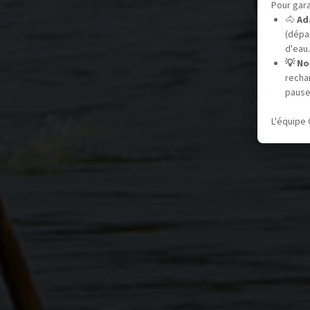
Pour gara
🐴
Ad
(dépar
d'eau.
💡 No
recha
pause
L'équipe 