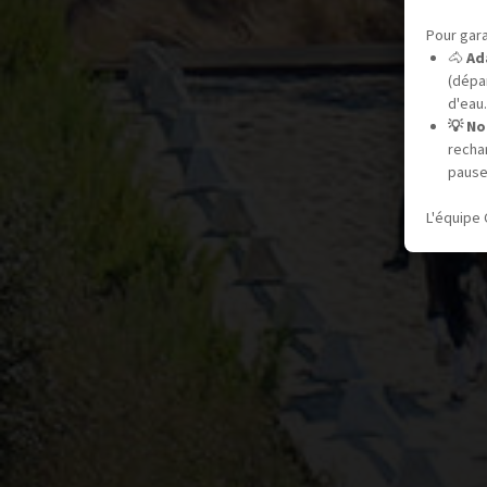
Pour gara
🐴
Ad
(dépar
d'eau.
💡 No
recha
pause
L'équipe 