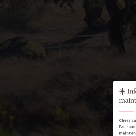
☀️ In
maint
Chers ca
Face aux 
mainten