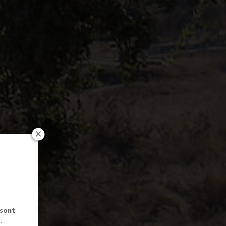
 sont
.