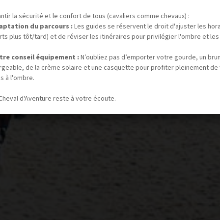
ntir la sécurité et le confort de tous (cavaliers comme chevaux) :
aptation du parcours :
Les guides se réservent le droit d'ajuster les hor
ts plus tôt/tard) et de réviser les itinéraires pour privilégier l'ombre et les
tre conseil équipement :
N’oubliez pas d’emporter votre gourde, un bru
rgeable, de la crème solaire et une casquette pour profiter pleinement de
s à l'ombre.
Cheval d'Aventure reste à votre écoute.