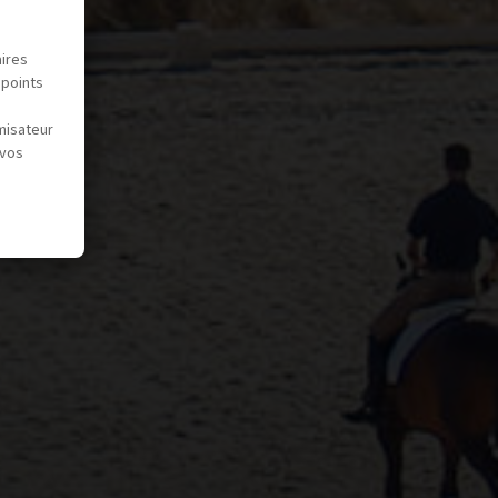
aires
 points
misateur
 vos