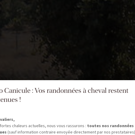
fo Canicule : Vos randonnées à cheval restent
enues !
valiers,
fortes chaleurs actuelles, nous vous rassurons :
toutes nos randonnées
ues
(sauf information contraire envoyée directement par nos prestataires)