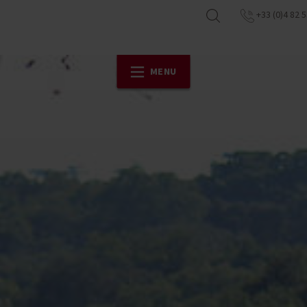
+33 (0)4 82 5
MENU