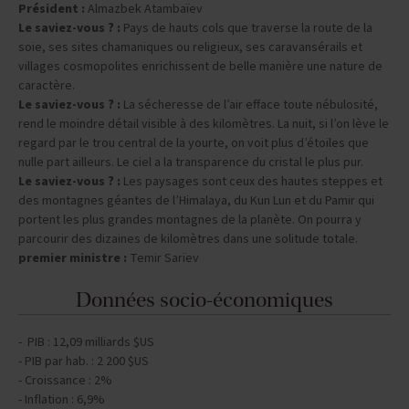
Président :
Almazbek Atambaïev
Le saviez-vous ? :
Pays de hauts cols que traverse la route de la
soie, ses sites chamaniques ou religieux, ses caravansérails et
villages cosmopolites enrichissent de belle manière une nature de
caractère.
Le saviez-vous ? :
La sécheresse de l’air efface toute nébulosité,
rend le moindre détail visible à des kilomètres. La nuit, si l’on lève le
regard par le trou central de la yourte, on voit plus d’étoiles que
nulle part ailleurs. Le ciel a la transparence du cristal le plus pur.
Le saviez-vous ? :
Les paysages sont ceux des hautes steppes et
des montagnes géantes de l’Himalaya, du Kun Lun et du Pamir qui
portent les plus grandes montagnes de la planète. On pourra y
parcourir des dizaines de kilomètres dans une solitude totale.
premier ministre :
Temir Sarïev
Données socio-économiques
- PIB : 12,09 milliards $US
- PIB par hab. : 2 200 $US
- Croissance : 2%
- Inflation : 6,9%