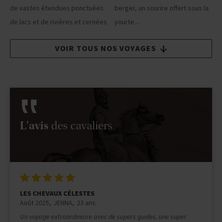
de vastes étendues ponctuées
berger, un sourire offert sous la
de lacs et de rivières et cernées
yourte...
VOIR TOUS NOS VOYAGES
L'avis
des cavaliers
LES CHEVAUX CÉLESTES
Juillet 2025
Juliette
26 ans
J'avais besoin de déconnexion et ce voyage était parfait pour ça