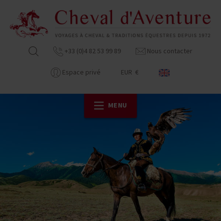
+33 (0)4 82 53 99 89
Nous contacter
Espace privé
EUR €
MENU