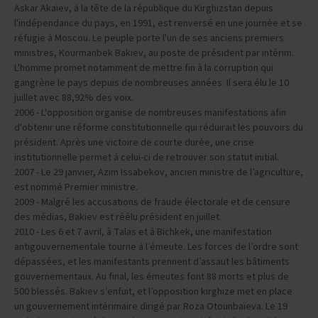
Askar Akaïev, à la tête de la république du Kirghizstan depuis
l'indépendance du pays, en 1991, est renversé en une journée et se
réfugie à Moscou. Le peuple porte l'un de ses anciens premiers
ministres, Kourmanbek Bakiev, au poste de président par intérim.
L'homme promet notamment de mettre fin à la corruption qui
gangrène le pays depuis de nombreuses années. Il sera élu le 10
juillet avec 88,92% des voix.
2006 - L'opposition organise de nombreuses manifestations afin
d'obtenir une réforme constitutionnelle qui réduirait les pouvoirs du
président. Après une victoire de courte durée, une crise
institutionnelle permet à celui-ci de retrouver son statut initial.
2007 - Le 29 janvier, Azim Issabekov, ancien ministre de l’agriculture,
est nommé Premier ministre.
2009 - Malgré les accusations de fraude électorale et de censure
des médias, Bakiev est réélu président en juillet.
2010 - Les 6 et 7 avril, à Talas et à Bichkek, une manifestation
antigouvernementale tourne à l’émeute. Les forces de l’ordre sont
dépassées, et les manifestants prennent d’assaut les bâtiments
gouvernementaux. Au final, les émeutes font 88 morts et plus de
500 blessés. Bakiev s’enfuit, et l’opposition kirghize met en place
un gouvernement intérimaire dirigé par Roza Otounbaïeva. Le 19