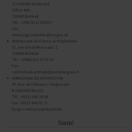
21 Erkindik Boulevard
Office 404
720040 Bishkek
Tél. : +996 (312) 303637
Fax :
ukin.kyrgyzrepublic@fco.gov.uk
Ambassade de France au Kirghizstan
32, rue Orozbékova apt. 2
720040 Bichkek
Tél. : +(996) 312 97 97 14
Fax :
cad.bichkek-amba@diplomatie.gouv.fr
AMBASSADE DU KIRGHIZSTAN
47, Rue de l'Abbaye / Abdjistraat
B-1050 BRUXELLES
Tél. : 00322 640 18 68
Fax : 00322 640 01 31
kyrgyz.embassy@skynet.be
Santé