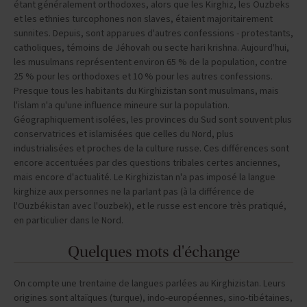
étant généralement orthodoxes, alors que les Kirghiz, les Ouzbeks
et les ethnies turcophones non slaves, étaient majoritairement
sunnites. Depuis, sont apparues d'autres confessions - protestants,
catholiques, témoins de Jéhovah ou secte hari krishna. Aujourd'hui,
les musulmans représentent environ 65 % de la population, contre
25 % pour les orthodoxes et 10 % pour les autres confessions.
Presque tous les habitants du Kirghizistan sont musulmans, mais
l'islam n'a qu'une influence mineure sur la population.
Géographiquement isolées, les provinces du Sud sont souvent plus
conservatrices et islamisées que celles du Nord, plus
industrialisées et proches de la culture russe. Ces différences sont
encore accentuées par des questions tribales certes anciennes,
mais encore d'actualité. Le Kirghizistan n'a pas imposé la langue
kirghize aux personnes ne la parlant pas (à la différence de
l'Ouzbékistan avec l'ouzbek), et le russe est encore très pratiqué,
en particulier dans le Nord.
Quelques mots d'échange
On compte une trentaine de langues parlées au Kirghizistan. Leurs
origines sont altaïques (turque), indo-européennes, sino-tibétaines,