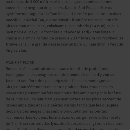
au-dessus de 3 000 mètres et les trois quarts continuellement
couverts de neige ou de glaciers. Dans le Sud-Est, la crête du
système montagneux du Tian Shan est formée par le spectaculaire
massif du Kakchal-Tau, extraordinaire frontière naturelle entre le
Kirghizistan et la Chine, culminant au pic Pobedy (7 439 m), le plus
haut point du pays. La frontière sud avec le Tadjikistan longe la
chaîne du Pamir. Profond de presque 700 mètres, le lac Yssyk-Köl se
trouve dans une grande dépression au bord du Tian Shan, à l'est du
Kirghizistan.
FAUNE ET FLORE :
Bien que l'Asie centrale ne soit pas exempte de problèmes
écologiques, les voyageurs ont de bonnes chances d'y voir une
faune et une flore des plus originales. Dans les montagnes du
Kirghizistan s'étendent de vastes prairies dans lesquelles les
voyageurs peuvent parfois voir courir des antilopes par la fenêtre
de leur bus ou de leur train. Les marmottes et les pikas servent de
proies aux aigles et aux gipaètes barbus tandis que les quelques
léopards des neiges chassent le bouquetin sur les pentes
rocheuses. Les épicéas, les mélèzes et les genévriers des forêts
du Tian Shan abritent des lynx, des loups, des sangliers et des ours
bruns. En été, les fleurs sauvages offrent un véritable festival de