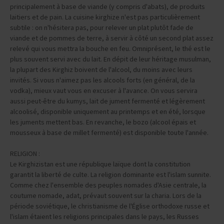
principalement à base de viande (y compris d'abats), de produits
laitiers et de pain. La cuisine kirghize n'est pas particulièrement
subtile : on n'hésitera pas, pour relever un plat plutôt fade de
viande et de pommes de terre, à servir à côté un second plat assez
relevé qui vous mettra la bouche en feu. Omniprésent, le thé est le
plus souvent servi avec du lait. En dépit de leur héritage musulman,
la plupart des Kirghiz boivent de l'alcool, du moins avec leurs
invités. Si vous n'aimez pas les alcools forts (en général, de la
vodka), mieux vaut vous en excuser à l'avance. On vous servira
aussi peut-être du kumys, lait de jument fermenté et légèrement
alcoolisé, disponible uniquement au printemps et en été, lorsque
les juments mettent bas. En revanche, le bozo (alcool épais et
mousseux à base de millet fermenté) est disponible toute l'année.
RELIGION :
Le Kirghizistan est une république laïque dont la constitution
garantit la liberté de culte. La religion dominante est l'islam sunnite.
Comme chez l'ensemble des peuples nomades d'Asie centrale, la
coutume nomade, adat, prévaut souvent sur la charia. Lors de la
période soviétique, le christianisme de l'Église orthodoxe russe et
l'islam étaient les religions principales dans le pays, les Russes