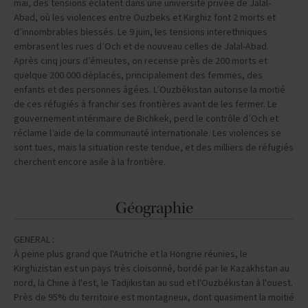
mai, des tensions éclatent dans une université privée de Jalal-
Abad, où les violences entre Ouzbeks et Kirghiz font 2 morts et
d’innombrables blessés. Le 9 juin, les tensions interethniques
embrasent les rues d’Och et de nouveau celles de Jalal-Abad.
Après cinq jours d’émeutes, on recense près de 200 morts et
quelque 200 000 déplacés, principalement des femmes, des
enfants et des personnes âgées. L’Ouzbékistan autorise la moitié
de ces réfugiés à franchir ses frontières avant de les fermer. Le
gouvernement intérimaire de Bichkek, perd le contrôle d’Och et
réclame l’aide de la communauté internationale. Les violences se
sont tues, mais la situation reste tendue, et des milliers de réfugiés
cherchent encore asile à la frontière.
Géographie
GENERAL :
À peine plus grand que l'Autriche et la Hongrie réunies, le
Kirghizistan est un pays très cloisonné, bordé par le Kazakhstan au
nord, la Chine à l'est, le Tadjikistan au sud et l'Ouzbékistan à l'ouest.
Près de 95% du territoire est montagneux, dont quasiment la moitié