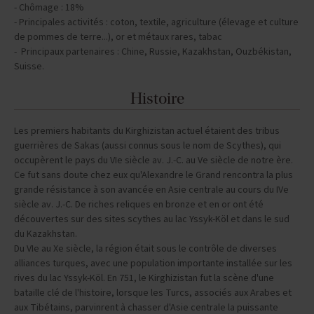
- Chômage : 18%
- Principales activités : coton, textile, agriculture (élevage et culture
de pommes de terre...), or et métaux rares, tabac
- Principaux partenaires : Chine, Russie, Kazakhstan, Ouzbékistan,
Suisse.
Histoire
Les premiers habitants du Kirghizistan actuel étaient des tribus
guerrières de Sakas (aussi connus sous le nom de Scythes), qui
occupèrent le pays du VIe siècle av. J.-C. au Ve siècle de notre ère.
Ce fut sans doute chez eux qu'Alexandre le Grand rencontra la plus
grande résistance à son avancée en Asie centrale au cours du IVe
siècle av. J.-C. De riches reliques en bronze et en or ont été
découvertes sur des sites scythes au lac Yssyk-Köl et dans le sud
du Kazakhstan.
Du VIe au Xe siècle, la région était sous le contrôle de diverses
alliances turques, avec une population importante installée sur les
rives du lac Yssyk-Köl. En 751, le Kirghizistan fut la scène d'une
bataille clé de l'histoire, lorsque les Turcs, associés aux Arabes et
aux Tibétains, parvinrent à chasser d'Asie centrale la puissante