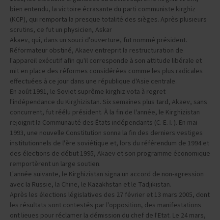
bien entendu, la victoire écrasante du parti communiste kirghiz
(KCP), qui remporta la presque totalité des sièges. Après plusieurs
scrutins, ce fut un physicien, Askar
Akaev, qui, dans un souci d'ouverture, fut nommé président.
Réformateur obstiné, Akaev entreprit la restructuration de
l'appareil exécutif afin qu'il corresponde à son attitude libérale et
mit en place des réformes considérées comme les plus radicales
effectuées à ce jour dans une république d'Asie centrale.
En août 1991, le Soviet suprême kirghiz vota à regret
l'indépendance du Kirghizistan. Six semaines plus tard, Akaev, sans
concurrent, fut réélu président. À la fin de l'année, le Kirghizistan
rejoignit la Communauté des États indépendants (C. E. I. ). En mai
1993, une nouvelle Constitution sonna la fin des derniers vestiges
institutionnels de l'ère soviétique et, lors du référendum de 1994 et
des élections de début 1995, Akaev et son programme économique
remportèrent un large soutien.
L'année suivante, le Kirghizistan signa un accord de non-agression
avec la Russie, la Chine, le Kazakhstan et le Tadjikistan.
Après les élections législatives des 27 février et 13 mars 2005, dont
les résultats sont contestés par l'opposition, des manifestations
ont lieues pour réclamer la démission du chef de l'Etat. Le 24 mars,