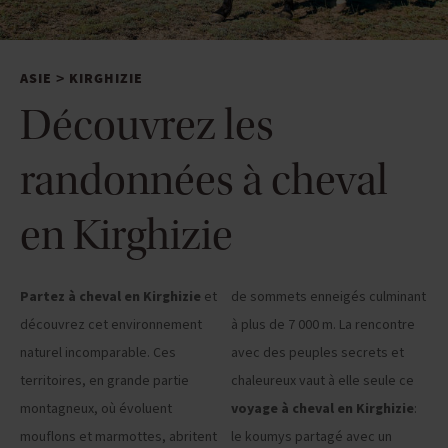
ASIE
KIRGHIZIE
>
Découvrez les
randonnées à cheval
en Kirghizie
Partez à cheval en Kirghizie
et
de sommets enneigés culminant
découvrez cet environnement
à plus de 7 000 m. La rencontre
naturel incomparable. Ces
avec des peuples secrets et
territoires, en grande partie
chaleureux vaut à elle seule ce
montagneux, où évoluent
voyage à cheval en Kirghizie
:
mouflons et marmottes, abritent
le koumys partagé avec un