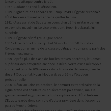
lancer une attaque contre Israël.
1977 - Sadate se rend à Jérusalem.
1979 - Signature des accords de Camp David. L'Égypte reconnaît
l'État hébreu et Israël accepte de quitter le Sinaï.
1981 - Assassinat de Sadate au cours d'un défilé militaire par un
extrémiste musulman. Le vice-président, Hosni Moubarak, lui
succède.
1989 - L'Égypte réintègre la ligue Arabe.
1997 - Attentat de Louxor qui fait 62 morts dont 58 touristes.
Condamnation unanime de la classe politique, y compris le parti des
Frères musulmans.
1999 - Après plus de 4 ans de fouilles tenues secrètes, le Conseil
supérieur des Antiquités annonce la découverte d'une nécropole
contenant plus de 200 momies dans l'oasis de Bahareya, dans le
désert Occidental. Hosni Moubarak est réélu à l'élection
présidentielle.
2000 - Réuni au Caire en octobre, le sommet extraordinaire de la
Ligue arabe est solidaire du soulèvement palestinien, mais le
gouvernement égyptien évite toute rupture avec l'État hébreu.
L'Égypte garde donc son rôle d'acteur privilégié dans l'espoir de
paix au Proche-Orient.