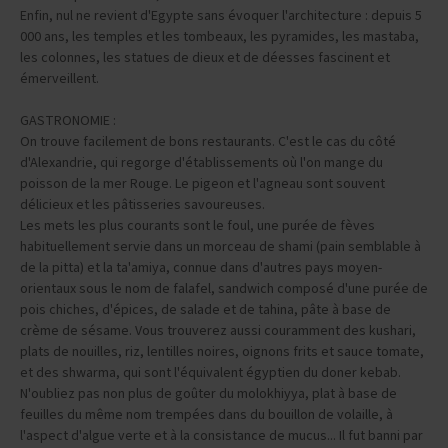
Enfin, nul ne revient d'Egypte sans évoquer l'architecture : depuis 5
000 ans, les temples et les tombeaux, les pyramides, les mastaba,
les colonnes, les statues de dieux et de déesses fascinent et
émerveillent.
GASTRONOMIE :
On trouve facilement de bons restaurants. C'est le cas du côté
d'Alexandrie, qui regorge d'établissements où l'on mange du
poisson de la mer Rouge. Le pigeon et l'agneau sont souvent
délicieux et les pâtisseries savoureuses.
Les mets les plus courants sont le foul, une purée de fèves
habituellement servie dans un morceau de shami (pain semblable à
de la pitta) et la ta'amiya, connue dans d'autres pays moyen-
orientaux sous le nom de falafel, sandwich composé d'une purée de
pois chiches, d'épices, de salade et de tahina, pâte à base de
crème de sésame. Vous trouverez aussi couramment des kushari,
plats de nouilles, riz, lentilles noires, oignons frits et sauce tomate,
et des shwarma, qui sont l'équivalent égyptien du doner kebab.
N'oubliez pas non plus de goûter du molokhiyya, plat à base de
feuilles du même nom trempées dans du bouillon de volaille, à
l'aspect d'algue verte et à la consistance de mucus... Il fut banni par