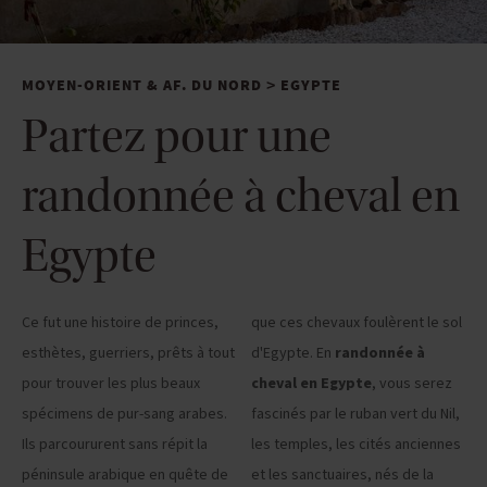
MOYEN-ORIENT & AF. DU NORD
EGYPTE
>
Partez pour une
randonnée à cheval en
Egypte
Ce fut une histoire de princes,
que ces chevaux foulèrent le sol
esthètes, guerriers, prêts à tout
d'Egypte. En
randonnée à
pour trouver les plus beaux
cheval en Egypte
, vous serez
spécimens de pur-sang arabes.
fascinés par le ruban vert du Nil,
Ils parcoururent sans répit la
les temples, les cités anciennes
péninsule arabique en quête de
et les sanctuaires, nés de la