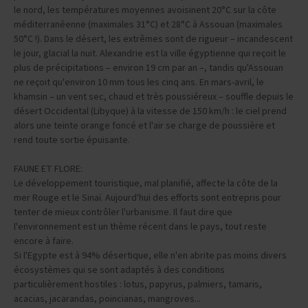
le nord, les températures moyennes avoisinent 20°C sur la côte
méditerranéenne (maximales 31°C) et 28°C à Assouan (maximales
50°C !). Dans le désert, les extrêmes sont de rigueur – incandescent
le jour, glacial la nuit. Alexandrie est la ville égyptienne qui reçoit le
plus de précipitations – environ 19 cm par an –, tandis qu'Assouan
ne reçoit qu'environ 10 mm tous les cinq ans. En mars-avril, le
khamsin – un vent sec, chaud et très poussiéreux – souffle depuis le
désert Occidental (Libyque) à la vitesse de 150 km/h : le ciel prend
alors une teinte orange foncé et l'air se charge de poussière et
rend toute sortie épuisante.
FAUNE ET FLORE:
Le développement touristique, mal planifié, affecte la côte de la
mer Rouge et le Sinaï. Aujourd'hui des efforts sont entrepris pour
tenter de mieux contrôler l'urbanisme. Il faut dire que
l'environnement est un thème récent dans le pays, tout reste
encore à faire.
Si l'Egypte est à 94% désertique, elle n'en abrite pas moins divers
écosystèmes qui se sont adaptés à des conditions
particulièrement hostiles : lotus, papyrus, palmiers, tamaris,
acacias, jacarandas, poincianas, mangroves...