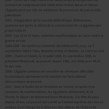
2001 - Échec des négociations de Saba (Sinaï), prolongement du
sommet de Camp David (été 2000) entre Arafat, Barak et Clinton.
L'Égypte perd son rôle de médiateur du processus de paix israélo-
palestinien.
2002 - Inauguration de la nouvelle Bibliothèque d'Alexandrie,
quatorze ans après le début de la construction de ce gigantesque
projet culturel.
2003 - Les 20 et 21 mars, violentes manifestations au Caire contre la
guerre en Irak.
2004-2005 - De nombreux attentats déstabilisent le pays. Le 7
septembre 2004 à Taba, Nuweiba et Ras el Sheitan ; Le Caire en avril
2005 ; Charm el Cheikh, le 23 juillet 2005. En septembre 2005, le
président Moubarak, au pouvoir depuis 1981, est réélu avec 88,57
% des voix.
2006 - L'Égypte continue de connaître de sérieuses difficultés
économiques qui menacent le maintien du Parti national
démocratique au pouvoir.
2011 - Dans la foulée de la révolution en Tunisie, et après trois
semaines de manifestations, les Egyptiens obtiennent, le 10
février, le départ de Mohamed Hosni Moubarak, à la tête du pays
depuis 29 ans. Le pouvoir est confié au Conseil suprême des forces
armées. Il est chargé de la direction des affaires de l'État et de