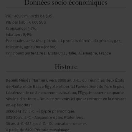
Données socio-économiques
PIB : 469,8 milliards de $US
PIB par hab. : 6 000 $US
Croissance :4,7%
Inflation : 9,4%
Principales activités : pétrole et produits dérivés du pétrole, gaz,
tourisme, agriculture (coton)
Principaux partenaires : Etats-Unis, Italie, Allemagne, France
Histoire
Depuis Ménés (Narmer), vers 3000 av. J.-C., qui réunit les deux États
de Haute et de Basse-Égypte et permit l'avènement de l'ère la plus
fabuleuse de cette ancienne civilisation, l'Égypte couvre cinquante
siècles d'histoire... Nous ne pouvons ici que la retracer en la divisant
en 4 périodes :
3000-341 av. J.-C. - Égypte pharaonique.
332-30 av. J.-C. - Alexandre et les Ptolémées.
30 av. J.-C.-638 ap. J.-C. - Colonisation romaine.
À partir de 640 - Période musulmane.