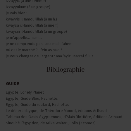
izzayyik (à une femme)
izzayyukum (à un groupe)
je vais bien :
kwayyis ilHamdu lillah (à un h.)
kwaysa il Hamdu lillah (à une f.)
kwaysin ilHamdu lillah (à un groupe)
je m'appelle... : ismi...
je ne comprends pas : ana mish fahem
où est le marché ? : fein as-suq ?
je veux changer de l'argent : ana 'ayiz usarraf fulus
Bibliographie
GUIDE
Egypte, Lonely Planet
Egypte, Guide Bleu, Hachette.
Egypte, Guide du routard, Hachette.
Le désert Libyque, de Théodore Monod, éditions Arthaud
Tableau des Oasis égyptiennes, d’Alain Blottière, éditions Arthaud
Sinouhé l’égyptien, de Milka Waltari, Folio (2 tomes)