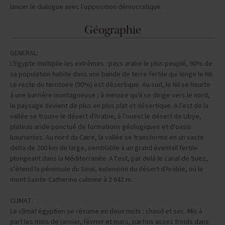
lancer le dialogue avec l’opposition démocratique.
Géographie
GENERAL:
L'Egypte multiplie les extrêmes : pays arabe le plus peuplé, 90% de
sa population habite dans une bande de terre fertile qui longe le Nil.
Le reste du territoire (90%) est désertique. Au sud, le Nil se heurte
à une barrière montagneuse ; à mesure qu'il se dirige vers le nord,
le paysage devient de plus en plus plat et désertique. A l'est de la
vallée se trouve le désert d'Arabie, à l'ouest le désert de Libye,
plateau aride ponctué de formations géologiques et d'oasis
luxuriantes. Au nord du Caire, la vallée se transforme en un vaste
delta de 200 km de large, semblable à un grand éventail fertile
plongeant dans la Méditerranée. A l'est, par delà le canal de Suez,
s'étend la péninsule du Sinaï, extension du désert d'Arabie, où le
mont Sainte-Catherine culmine à 2 642 m.
CLIMAT:
Le climat égyptien se résume en deux mots : chaud et sec. Mis à
part les mois de janvier, février et mars, parfois assez froids dans