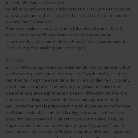
le calife Al-Hakim, au XIe siècle !
Le thé et le café sont servis très forts et sucrés. Le thé (shai) est le
plus souvent noir et très chargé en tanin, et le café généralement
du café "turc" (ahwa turki).
Pour les musulmans les plus stricts, l'alcool est haram (interdit),
mais il est toléré (et bu) par la majorité des égyptiens. Vous
trouverez donc de la bière, du vin et des alcools locaux (souvent
cher, et de piètre qualité pour un étranger).
RELIGION :
Environ 90% des Egyptiens se réclament de l'islam, fondé au début
du VIIe siècle par Mahomet et introduit en Egypte en 642. La prière
représente une partie essentielle de la vie quotidienne du croyant,
que le muezzin appelle cinq fois par jour du haut des minarets.
L'autorité religieuse suprême est le sheikh d'Al-Azhar, dont le rôle
est de définir la ligne officielle de l'islam sur... à peu près tout.
Les Coptes forment la principale minorité religieuse. Avant l'arrivée
de l'islam, le christianisme était la religion prédominante dans le
pays, l'un des premiers à avoir embrassé cette nouvelle foi. Les
Coptes, dont le nom est dérivé du mot grec "Aegyptios", sont la
résultante d'une scission de l'église orthodoxe d'Orient. Longtemps