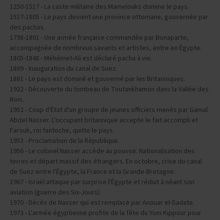
1250-1517 - La caste militaire des Mamelouks domine le pays.
1517-1805 - Le pays devient une province ottomane, gouvernée par
des pachas.
1798-1801 - Une armée française commandée par Bonaparte,
accompagnée de nombreux savants et artistes, entre en Égypte.
1805-1848 - Méhémet-Ali est déclaré pacha à vie.
1869 - Inauguration du canal de Suez.
1881 - Le pays est dominé et gouverné par les Britanniques.
1922 - Découverte du tombeau de Toutankhamon dans la Vallée des
Rois.
1952 - Coup d'État d'un groupe de jeunes officiers menés par Gamal
Abdel Nasser. L'occupant britannique accepte le fait accompli et
Farouk, roi fantoche, quitte le pays.
1953 - Proclamation de la République.
1956 - Le colonel Nasser accède au pouvoir. Nationalisation des
terres et départ massif des étrangers. En octobre, crise du canal
de Suez entre l'Égypte, la France et la Grande-Bretagne.
1967 - Israël attaque par surprise l'Égypte et réduit à néant son
aviation (guerre des Six-Jours).
1970 - Décès de Nasser qui est remplacé par Anouar el-Sadate.
1973 - L'armée égyptienne profite de la fête du Yom Kippour pour