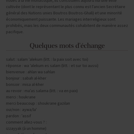
voués à la vie monastique, ils constituent aujourd'hui une élite
cultivée (dont le représentant le plus connu est l'ancien Secrétaire
général des Nations unies Boutros Boutros-Ghali) et une minorité
économiquement puissante. Les mariages interreligieux sont
prohibés, mais les deux communautés cohabitent de manière assez
pacifique.
Quelques mots d'échange
salut : salam 'alekum (litt. : la paix soit avec toi)
réponse : wa 'alekum es salam (litt. : et sur toi aussi)
bienvenue : ahlan wa sahlan
bonjour : sabah al-kher
bonsoir : misa al-kher
au revoir : ma'as salama (litt. : va en paix)
merci : houkrane
merci beaucoup : shoukrane gazilan
oui/non : aywa/la'
pardon : 'assif
comment allez-vous ? :
izzayyak (à un homme)