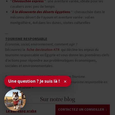
'
Chevauchée express
'
: une aventure variée, idéale pour les
cavaliers avec peu de temps
'
À la découverte des déserts égyptiens
'
: chevauchée dans le
méconnu désert de Fayoum et aventure variée : vol en
montgolfière, 4x4 dans les dunes, visites culturelles
---
TOURISME RESPONSABLE
Économie, social, environnement, comment agir ?
Découvrez la
fiche destination ATR
qui décline les enjeux du
tourisme responsable en Égypte et vous donne les premières clefs
d’actions pour répondre aux problématiques économiques,
sociales et environnementales.
Depuis sa création en 2004, ATR
(Agir pour un Tourisme
Une question ? Je suis là !
×
Responsable)
réunit les acteurs pionniers du tourisme responsable en
France.
En savoir +
Sur notre blog
CONTACTEZ UN CONSEILLER
Le pur-sang arabe