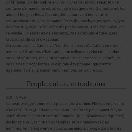
Côté faune, on dénombre environ 430 espèces d'oiseaux et une
centaine de mammifères, au nombre desquels les dromadaires, les
ânes et les gazelles... On comptait auparavant une variété
extraordinaire de grands mammifères (léopards, oryx, hyènes, lynx
du désert...), aujourd'hui anéantis par la chasse. Très à leur aise, en
revanche, 34 espèces de serpents, des scorpions et quelques
crocodiles du côté d'Assouan.
On a comparé Le Caire à un "cendrier renversé"... Autant dire que,
avec ses 16 millions d'habitants, son million de véhicules, le plus
souvent vétustes, mal entretenus et roulant encore au plomb, et
ses usines crachotantes, la capitale égyptienne, qui souffre
également de surpeuplement, n'est pas de tout repos.
Peuple, culture et traditions
COUTUMES :
La société égyptienne n'est pas simple à définir. Elle est empreinte,
d'un côté, d'un grand conservatisme, renforcé par la pauvreté, que
symbolisent la nourriture traditionnelle (foul, ta'amiyya et légumes),
les longs abeyyas noirs des femmes et les galabiyyas des
hommes, le mariage entre cousins, un unique voyage dans la très