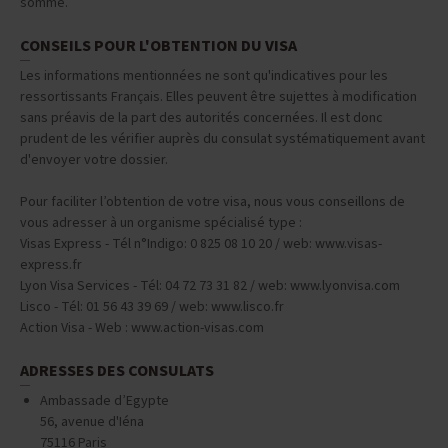
somme.
CONSEILS POUR L'OBTENTION DU VISA
Les informations mentionnées ne sont qu'indicatives pour les
ressortissants Français. Elles peuvent être sujettes à modification
sans préavis de la part des autorités concernées. Il est donc
prudent de les vérifier auprès du consulat systématiquement avant
d'envoyer votre dossier.
Pour faciliter l’obtention de votre visa, nous vous conseillons de
vous adresser à un organisme spécialisé type :
Visas Express - Tél n°Indigo: 0 825 08 10 20 / web: www.visas-
express.fr
Lyon Visa Services - Tél: 04 72 73 31 82 / web: www.lyonvisa.com
Lisco - Tél: 01 56 43 39 69 / web: www.lisco.fr
Action Visa - Web : www.action-visas.com
ADRESSES DES CONSULATS
Ambassade d’Egypte
56, avenue d'Iéna
75116 Paris