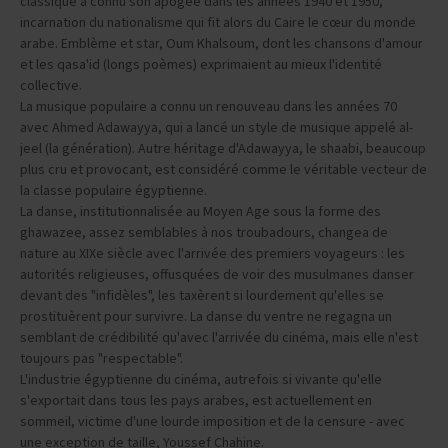
classique a connu son apogée dans les années 1940 et 1950,
incarnation du nationalisme qui fit alors du Caire le cœur du monde
arabe. Emblème et star, Oum Khalsoum, dont les chansons d'amour
et les qasa'id (longs poèmes) exprimaient au mieux l'identité
collective.
La musique populaire a connu un renouveau dans les années 70
avec Ahmed Adawayya, qui a lancé un style de musique appelé al-
jeel (la génération). Autre héritage d'Adawayya, le shaabi, beaucoup
plus cru et provocant, est considéré comme le véritable vecteur de
la classe populaire égyptienne.
La danse, institutionnalisée au Moyen Age sous la forme des
ghawazee, assez semblables à nos troubadours, changea de
nature au XIXe siècle avec l'arrivée des premiers voyageurs : les
autorités religieuses, offusquées de voir des musulmanes danser
devant des "infidèles", les taxèrent si lourdement qu'elles se
prostituèrent pour survivre. La danse du ventre ne regagna un
semblant de crédibilité qu'avec l'arrivée du cinéma, mais elle n'est
toujours pas "respectable".
L'industrie égyptienne du cinéma, autrefois si vivante qu'elle
s'exportait dans tous les pays arabes, est actuellement en
sommeil, victime d'une lourde imposition et de la censure - avec
une exception de taille, Youssef Chahine.