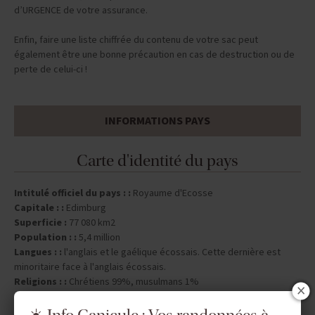
d’URGENCE de votre assurance.
Enfin, faire une liste chiffrée du contenu de votre sac peut
également être une bonne précaution en cas de destruction ou de
perte de celui-ci !
INFORMATIONS PAYS
Carte d'identité du pays
Intitulé officiel du pays : :
Royaume d'Ecosse
Capitale : :
Edimburg
Superficie :
77 080 km2
Population : :
5,4 million
Langues : :
l'anglais et le gaélique écossais. Cette dernière est
minoritaire face à l'anglais écossais.
Religions : :
Chrétiens 99%, musulmans 1%
Données socio-économiques