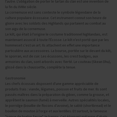
l'autre. L'obligation de porter le tartan du clan est une invention de
la fin du XVIIIe siècle.
La cornemuse est sans conteste le symbole légendaire de la
culture populaire écossaise. Cet instrument connut son heure de
gloire avec les soldats des Highlands qui partaient au combat au
son aigu de la cornemuse.
Le kilt, qui était à l'origine le costume traditionnel highlandais, est
maintenant associé à toute l'Écosse. Le kilt n'est porté que par les
hommeset c'est un art. Ils attachent en effet une importance
particulière aux accessoires. La bourse, portée sur le devant du kilt,
le sporran, est de cuir. Les écussons, les crest badges, aux
armoiries du clan, sont arborés avec fierté. Le couteau (Skean Dhu),
glissé dans la chaussette, complète la tenue.
Gastronomie
Les chefs écossais disposent d'une gamme appréciable de
produits frais : viande, légumes, poisson et fruits de mer. Ils sont
passés maîtres dans la préparation du gibier, comme la grouse, et
apprêtent le saumon (fumé) à merveille. Autres spécialités locales,
le porridge (bouillie de flocons d'avoine), le sablé (shortbread) et le
bouillon de mouton à l'orge et aux lentilles. Et surtout, la fameuse
"panse de brebis farcie", le haggis. Cet étonnant mélange d'abats