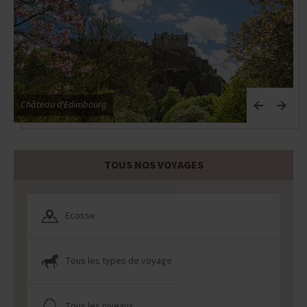
Château d'Edimbourg
P
TOUS NOS VOYAGES
Ecosse
Tous les types de voyage
Tous les niveaux