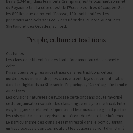
Nevis (1344 m), dans les monts Grampians, est le plus haut sommet
du Royaume-Uni. La côte ouest de l'Ecosse est très découpée. Sur
les 800 îles que comptent l'Ecosse, 130 sont habitées. Les
principaux archipels sont ceux des Hébrides, au nord-ouest, des
Shetland et des Orcades, au nord.
Peuple, culture et traditions
Coutumes
Les clans constituent l'un des traits fondamentaux de la société
celte.
Puisant leurs origines ancestrales dans les traditions celtes,
nordiques ou normandes, les clans étaient déjà solidement établis
dans les Highlands au XIIIe siècle. En gaélique, "Clann" signifie famille
ou enfants.
Les divisions naturelles de l'Ecosse celte ont sans doute favorisé
cette organisation sociale des clans érigée en système tribal. Entre
eux, les guerres étaient fréquentes et leur puissance gênait parfois
les rois qui, à maintes reprises, tentèrent de réduire leur influence.
Le particularisme des clans s'est manifesté dans le port du tartan,
un tissu écossais dont les motifs et les couleurs varient d'un clan à