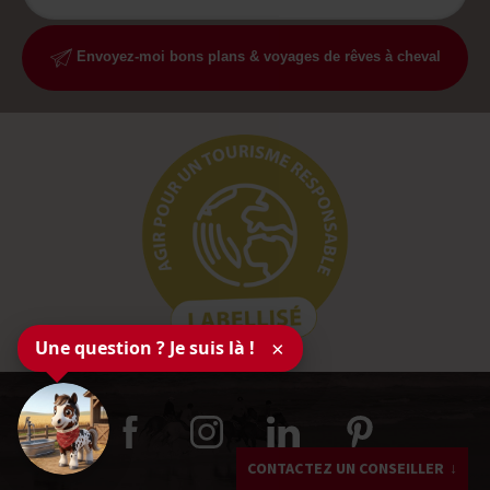
Envoyez-moi bons plans & voyages de rêves à cheval
Une question ? Je suis là !
×
CONTACTEZ UN CONSEILLER