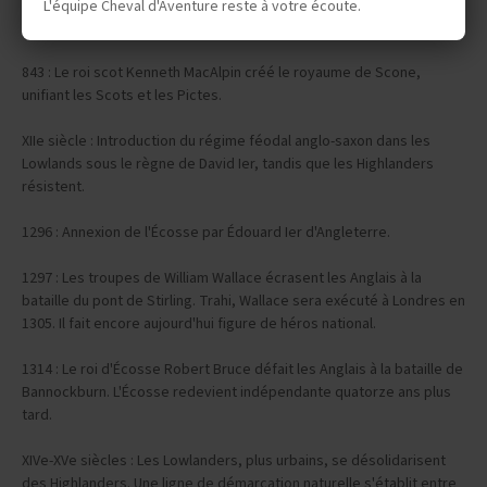
VIIIe-IXe siècles : Assauts des Vikings qui contrôlent le littoral
L'équipe Cheval d'Aventure reste à votre écoute.
occidental de l'Écosse.
843 : Le roi scot Kenneth MacAlpin créé le royaume de Scone,
unifiant les Scots et les Pictes.
XIIe siècle : Introduction du régime féodal anglo-saxon dans les
Lowlands sous le règne de David Ier, tandis que les Highlanders
résistent.
1296 : Annexion de l'Écosse par Édouard Ier d'Angleterre.
1297 : Les troupes de William Wallace écrasent les Anglais à la
bataille du pont de Stirling. Trahi, Wallace sera exécuté à Londres en
1305. Il fait encore aujourd'hui figure de héros national.
1314 : Le roi d'Écosse Robert Bruce défait les Anglais à la bataille de
Bannockburn. L'Écosse redevient indépendante quatorze ans plus
tard.
XIVe-XVe siècles : Les Lowlanders, plus urbains, se désolidarisent
des Highlanders. Une ligne de démarcation naturelle s'établit entre