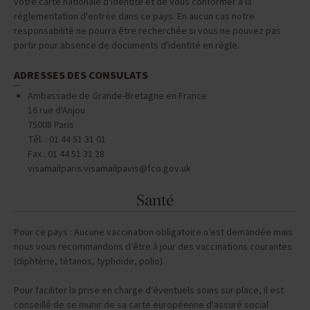
votre carte nationale d'identité et de vous conformer à la
réglementation d'entrée dans ce pays. En aucun cas notre
responsabilité ne pourra être recherchée si vous ne pouvez pas
partir pour absence de documents d'identité en règle.
ADRESSES DES CONSULATS
Ambassade de Grande-Bretagne en France
16 rue d'Anjou
75008 Paris
Tél. : 01 44 51 31 01
Fax : 01 44 51 31 28
visamailparis.visamailpavis@fco.gov.uk
Santé
Pour ce pays : Aucune vaccination obligatoire n’est demandée mais
nous vous recommandons d’être à jour des vaccinations courantes
(diphtérie, tétanos, typhoïde, polio).
Pour faciliter la prise en charge d’éventuels soins sur place, il est
conseillé de se munir de sa carte européenne d'assuré social