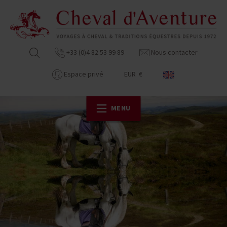
+33 (0)4 82 53 99 89
Nous contacter
Espace privé
EUR €
MENU