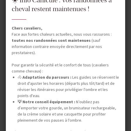
☀️ Info Canicule : Vos randonnées à
cheval restent maintenues !
PIB : 190 milliard €
PIB par habitant : 29 000€
Chômage : 6,4%
Chers cavaliers,
Principales activités : énergies fossiles, agriculture
Face aux fortes chaleurs actuelles, nous vous rassurons :
toutes nos randonnées sont maintenues
(sauf
Histoire
information contraire envoyée directement par nos
prestataires).
Vers 4500 av.JC : Les premiers habitants arrivent d'Europe
continentale et jettent les bases d'une florissante civilisation
Pour garantir la sécurité et le confort de tous (cavaliers
néolothique, dont les traces existent encore dans les Orcades.
comme chevaux) :
🐴
Adaptation du parcours :
Les guides se réservent le
Ier siècle : Les Romains ne parviennent pas à soumettre les tribus
droit d'ajuster les horaires (départs plus tôt/tard) et de
celtes, qu'ils dénomment "Pictes" (du latin pictus, peint).
réviser les itinéraires pour privilégier l'ombre et les
IVe siècle : Introduction du christianisme.
points d'eau.
💡 Notre conseil équipement :
N’oubliez pas
VIe-VIIe siècles : La tribu celte des Scots, venue du nord de l'Irlande,
d’emporter votre gourde, un brumisateur rechargeable,
s'établit à son tour en Écosse, suivie par les Anglo-Saxons, arrivés
de la crème solaire et une casquette pour profiter
d'Angleterre.
pleinement de vos pauses à l'ombre.