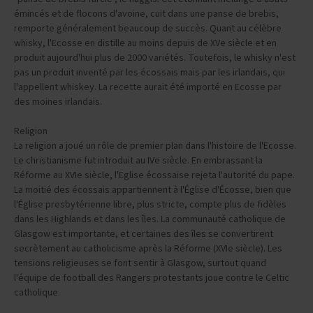
émincés et de flocons d'avoine, cuit dans une panse de brebis,
remporte généralement beaucoup de succès. Quant au célèbre
whisky, l'Ecosse en distille au moins depuis de XVe siècle et en
produit aujourd'hui plus de 2000 variétés. Toutefois, le whisky n'est
pas un produit inventé par les écossais mais par les irlandais, qui
l'appellent whiskey. La recette aurait été importé en Ecosse par
des moines irlandais.
Religion
La religion a joué un rôle de premier plan dans l'histoire de l'Ecosse.
Le christianisme fut introduit au IVe siècle. En embrassant la
Réforme au XVIe siècle, l'Eglise écossaise rejeta l'autorité du pape.
La moitié des écossais appartiennent à l'Église d'Écosse, bien que
l'Église presbytérienne libre, plus stricte, compte plus de fidèles
dans les Highlands et dans les îles. La communauté catholique de
Glasgow est importante, et certaines des îles se convertirent
secrètement au catholicisme après la Réforme (XVIe siècle). Les
tensions religieuses se font sentir à Glasgow, surtout quand
l'équipe de football des Rangers protestants joue contre le Celtic
catholique.