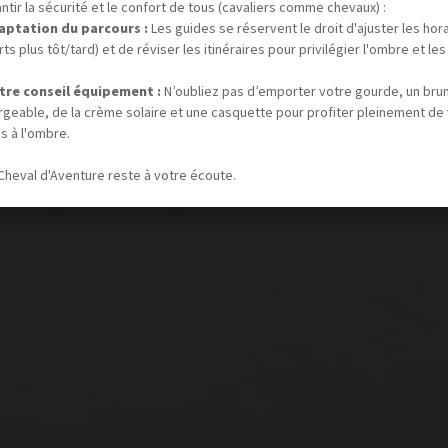
ntir la sécurité et le confort de tous (cavaliers comme chevaux) :
aptation du parcours :
Les guides se réservent le droit d'ajuster les hor
ts plus tôt/tard) et de réviser les itinéraires pour privilégier l'ombre et les
tre conseil équipement :
N’oubliez pas d’emporter votre gourde, un bru
rgeable, de la crème solaire et une casquette pour profiter pleinement de
s à l'ombre.
Cheval d'Aventure reste à votre écoute.