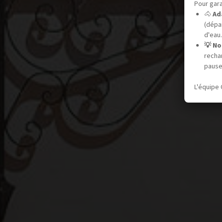
Pour gara
🐴
Ad
(dépar
d'eau.
💡 No
recha
pause
L'équipe 