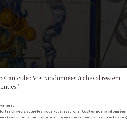
fo Canicule : Vos randonnées à cheval restent
enues !
valiers,
fortes chaleurs actuelles, nous vous rassurons :
toutes nos randonnées
ues
(sauf information contraire envoyée directement par nos prestataires)