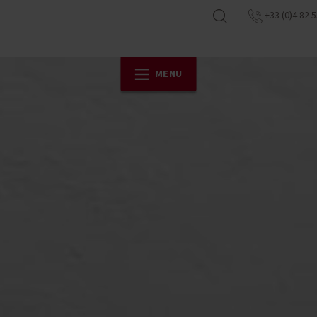
+33 (0)4 82 5
MENU