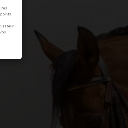
aires
 points
misateur
 vos