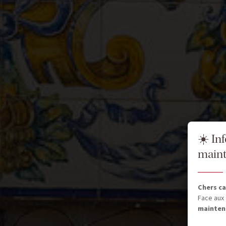
☀️ In
maint
Chers ca
Face aux 
mainten