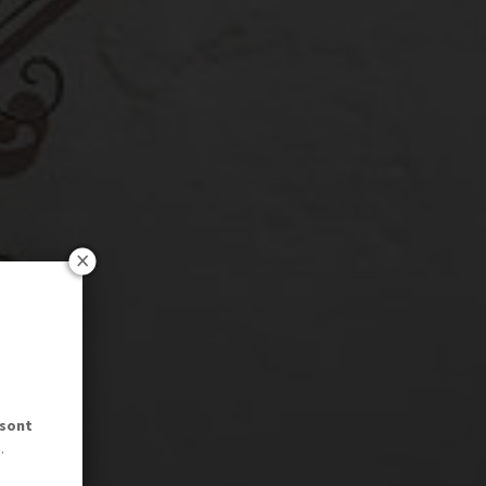
 sont
.