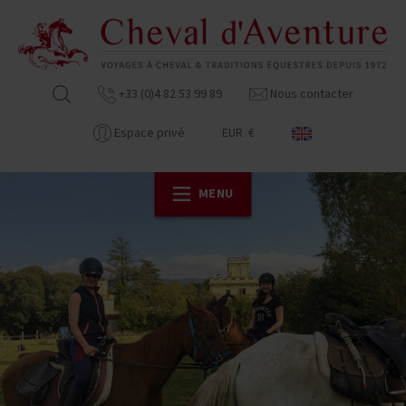
+33 (0)4 82 53 99 89
Nous contacter
Espace privé
EUR €
MENU