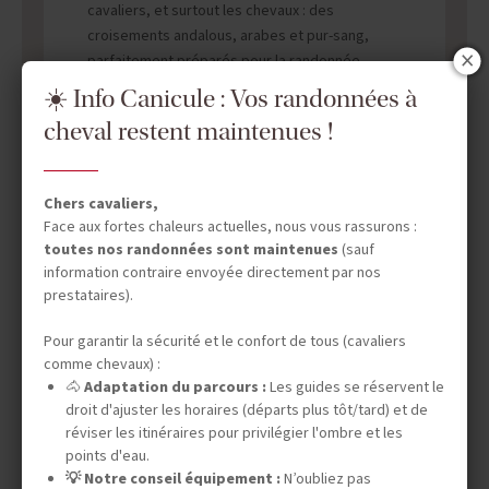
cavaliers, et surtout les chevaux : des
croisements andalous, arabes et pur-sang,
parfaitement préparés pour la randonnée.
L’équipe vous présente le programme de la
☀️ Info Canicule : Vos randonnées à
semaine et prend le temps d’échanger avec
cheval restent maintenues !
chacun pour trouver le cheval qui vous
correspond le mieux – une première rencontre
qui marque le début d’un lien unique.
Chers cavaliers,
Nuit à la ferme équestre.
Face aux fortes chaleurs actuelles, nous vous rassurons :
toutes nos randonnées sont maintenues
(sauf
information contraire envoyée directement par nos
prestataires).
Pour garantir la sécurité et le confort de tous (cavaliers
DATES & PRIX
comme chevaux) :
🐴
Adaptation du parcours :
Les guides se réservent le
droit d'ajuster les horaires (départs plus tôt/tard) et de
réviser les itinéraires pour privilégier l'ombre et les
INFOS ÉQUESTRES
points d'eau.
💡 Notre conseil équipement :
N’oubliez pas