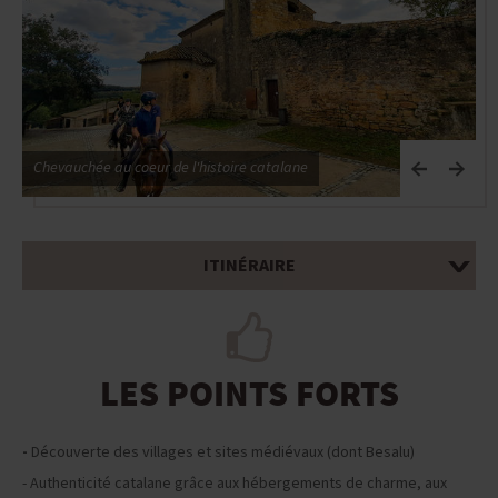
Chevauchée au coeur de l'histoire catalane
C
ITINÉRAIRE
LES POINTS FORTS
-
Découverte des villages et sites médiévaux (dont Besalu)
- Authenticité catalane grâce aux hébergements de charme, aux