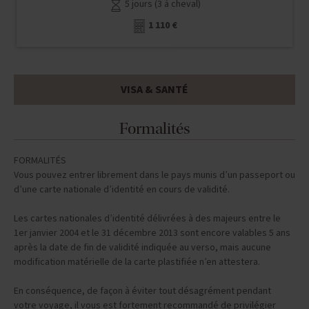
VISA & SANTÉ
Formalités
FORMALITÉS
Vous pouvez entrer librement dans le pays munis d’un passeport ou
d’une carte nationale d’identité en cours de validité.
Les cartes nationales d’identité délivrées à des majeurs entre le
1er janvier 2004 et le 31 décembre 2013 sont encore valables 5 ans
après la date de fin de validité indiquée au verso, mais aucune
modification matérielle de la carte plastifiée n’en attestera.
En conséquence, de façon à éviter tout désagrément pendant
votre voyage, il vous est fortement recommandé de privilégier
l’utilisation d’un passeport valide à celle d’une CNI portant une date
de fin de validité dépassée, même si elle est considérée par les
autorités françaises comme étant toujours en cours de validité.