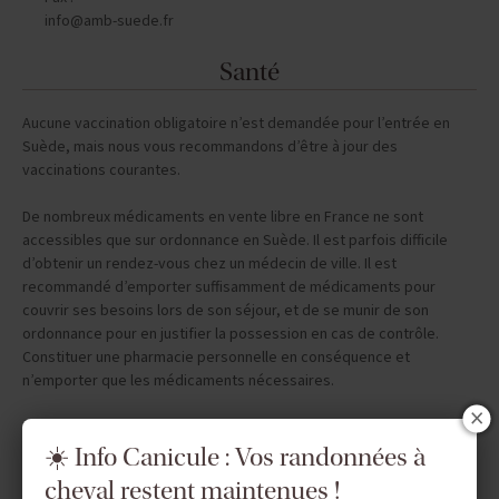
Aucune vaccination obligatoire n’est demandée pour l’entrée en
Suède, mais nous vous recommandons d’être à jour des
vaccinations courantes.
De nombreux médicaments en vente libre en France ne sont
accessibles que sur ordonnance en Suède. Il est parfois difficile
d’obtenir un rendez-vous chez un médecin de ville. Il est
recommandé d’emporter suffisamment de médicaments pour
couvrir ses besoins lors de son séjour, et de se munir de son
ordonnance pour en justifier la possession en cas de contrôle.
Constituer une pharmacie personnelle en conséquence et
n’emporter que les médicaments nécessaires.
Assurance
Vous devez absolument être assuré en assistance et rapatriement
pour participer à nos voyages.
☀️ Info Canicule : Vos randonnées à
Nous vous proposons une assurance MULTIRISQUES comprenant
l'annulation, l'interruption et l'assistance rapatriement pour tous les
cheval restent maintenues !