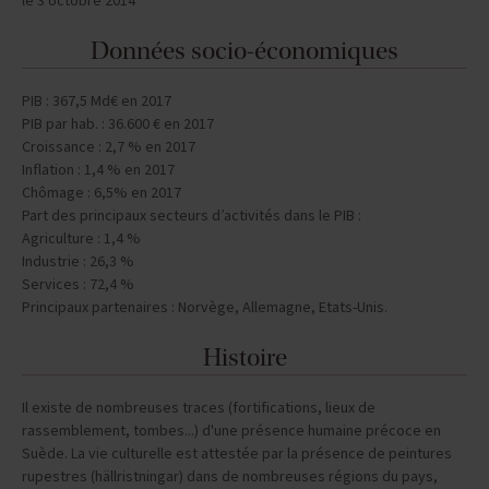
PIB : 367,5 Md€ en 2017
PIB par hab. : 36.600 € en 2017
Croissance : 2,7 % en 2017
Inflation : 1,4 % en 2017
Chômage : 6,5% en 2017
Part des principaux secteurs d’activités dans le PIB :
Agriculture : 1,4 %
Industrie : 26,3 %
Services : 72,4 %
Principaux partenaires : Norvège, Allemagne, Etats-Unis.
Histoire
Il existe de nombreuses traces (fortifications, lieux de
rassemblement, tombes...) d'une présence humaine précoce en
Suède. La vie culturelle est attestée par la présence de peintures
rupestres (hällristningar) dans de nombreuses régions du pays,
dépeignant des scènes rituelles ou mythologiques.
IXe siècle - apparition des Vikings, qui, dès le siècle suivant, auront
acquis une fortune et un pouvoir impressionnants dus à leurs
équipées vers l'Est (Russie, territoires byzantins...). L'arrivée d'Olof