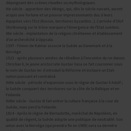
Skötkonung sur le trône marquera l'émergence de l'Etat suédois.
XIIe siècle - implantation de la religion chrétienne et établissement
d'un archevêché à Uppsala.
1397 - l'Union de Kalmar associe la Suède au Danemark et à la
Norvège.
1523 - après plusieurs années de rébellion à l'encontre du roi danois
Christian II, le jeune aristocrate Gustav Vasa se fait couronner sous
le nom de Gustav Ier. Il introduit la Réforme et instaure un Etat-
nation puissant et centralisé.
XVIIe siècle - période d'expansion sous le règne de Gustav II Adolf ;
la Suède conquiert des territoires sur la côte de la Baltique et en
Finlande.
XVIIIe siècle - Gustav III fait entrer la culture française à la cour de
Suède, mais perd la Finlande.
1814 - Après le règne de Bernadotte, maréchal de Napoléon, en
qualité de régent, la Suède adopte une politique de neutralité. Son
union avec la Norvège (qui prendra fin en 1905) sera sa dernière
action militaire.
1900 - environ le quart de la population suédoise vit de l'industrie et
la classe ouvrière se radicalise.
1932 - arrivée au pouvoir des sociaux-démocrates, qui vont le
conserver pendant plusieurs décennies, combinant intervention