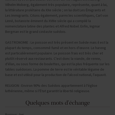
nomenclature latine des plantes et Alfred Nobel. Enfin, Ingmar
Bergman est le grand cinéaste suédois.
GASTRONOMIE : Le poisson est très présent en Suède mais il est la
plupart du temps, consommé fumé et en hors d'œuvre. Le hareng
est particulièrement populaire. Le poisson frais est très cher et
plutôt réservé aux restaurants. C'est donc la viande, de renne,
d'élan, ou sous forme de boulettes, qui est la plus fréquente sur les
tables suédoises. La pomme de terre est le véritable légume de
base et est utilisé pour la production de l'alcool national, l'aquavit.
RELIGION : Environ 90% des Suédois appartiennent à l'église
luthérienne, même si l'État garantit la liberté religieuse.
Quelques mots d'échange
Bonjour : hej
Au revoir : hej da
Oui : ja
Non : nej
Merci : tack sa mycket