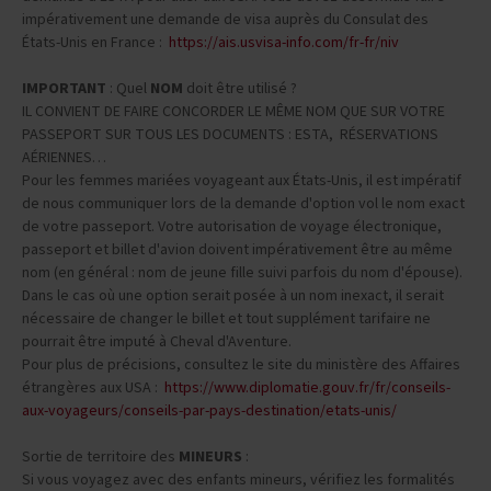
impérativement une demande de visa auprès du Consulat des
États-Unis en France :
https://ais.usvisa-info.com/fr-fr/niv
IMPORTANT
: Quel
NOM
doit être utilisé ?
IL CONVIENT DE FAIRE CONCORDER LE MÊME NOM QUE SUR VOTRE
PASSEPORT SUR TOUS LES DOCUMENTS : ESTA, RÉSERVATIONS
AÉRIENNES…
Pour les femmes mariées voyageant aux États-Unis, il est impératif
de nous communiquer lors de la demande d'option vol le nom exact
de votre passeport. Votre autorisation de voyage électronique,
passeport et billet d'avion doivent impérativement être au même
nom (en général : nom de jeune fille suivi parfois du nom d'épouse).
Dans le cas où une option serait posée à un nom inexact, il serait
nécessaire de changer le billet et tout supplément tarifaire ne
pourrait être imputé à Cheval d'Aventure.
Pour plus de précisions, consultez le site du ministère des Affaires
étrangères aux USA :
https://www.diplomatie.gouv.fr/fr/conseils-
aux-voyageurs/conseils-par-pays-destination/etats-unis/
Sortie de territoire des
MINEURS
:
Si vous voyagez avec des enfants mineurs, vérifiez les formalités