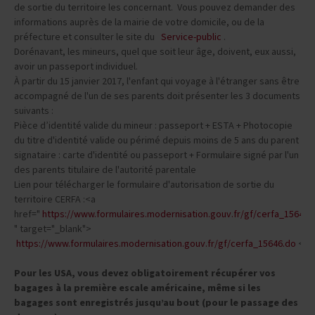
de sortie du territoire les concernant. Vous pouvez demander des
informations auprès de la mairie de votre domicile, ou de la
préfecture et consulter le site du
Service-public
.
Dorénavant, les mineurs, quel que soit leur âge, doivent, eux aussi,
avoir un passeport individuel.
À partir du 15 janvier 2017, l'enfant qui voyage à l'étranger sans être
accompagné de l'un de ses parents doit présenter les 3 documents
suivants :
Pièce d’identité valide du mineur : passeport + ESTA + Photocopie
du titre d'identité valide ou périmé depuis moins de 5 ans du parent
signataire : carte d'identité ou passeport + Formulaire signé par l'un
des parents titulaire de l'autorité parentale
Lien pour télécharger le formulaire d'autorisation de sortie du
territoire CERFA :<a
href="
https://www.formulaires.modernisation.gouv.fr/gf/cerfa_15646.
" target="_blank">
https://www.formulaires.modernisation.gouv.fr/gf/cerfa_15646.do
</a
Pour les USA, vous devez obligatoirement récupérer vos
bagages à la première escale américaine, même si les
bagages sont enregistrés jusqu’au bout (pour le passage des