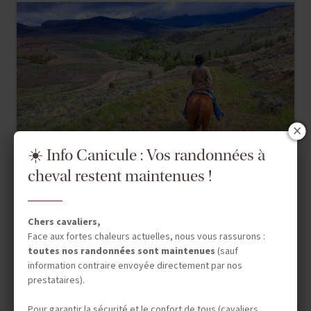
☀️ Info Canicule : Vos randonnées à
cheval restent maintenues !
Chers cavaliers,
Face aux fortes chaleurs actuelles, nous vous rassurons :
Séjour Equestre
toutes nos randonnées sont maintenues
(sauf
information contraire envoyée directement par nos
USA RANCH
prestataires).
CAMPING TRIP DANS LE
Pour garantir la sécurité et le confort de tous (cavaliers