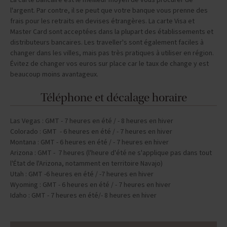
La carte bancaire est le meilleur moyen de vous procurer de
l'argent. Par contre, il se peut que votre banque vous prenne des
frais pour les retraits en devises étrangères. La carte Visa et
Master Card sont acceptées dans la plupart des établissements et
distributeurs bancaires. Les traveller's sont également faciles à
changer dans les villes, mais pas très pratiques à utiliser en région.
Évitez de changer vos euros sur place car le taux de change y est
beaucoup moins avantageux.
Téléphone et décalage horaire
Las Vegas : GMT - 7 heures en été / - 8 heures en hiver
Colorado : GMT - 6 heures en été / - 7 heures en hiver
Montana : GMT - 6 heures en été / - 7 heures en hiver
Arizona : GMT - 7 heures (l'heure d'été ne s'applique pas dans tout
l'État de l'Arizona, notamment en territoire Navajo)
Utah : GMT -6 heures en été / -7 heures en hiver
Wyoming : GMT - 6 heures en été / - 7 heures en hiver
Idaho : GMT - 7 heures en été/- 8 heures en hiver