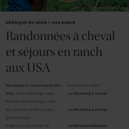
AMÉRIQUE DU NORD
USA RANCH
>
Randonnées à cheval
et séjours en ranch
aux USA
Un voyage à cheval aux Etats-
choisissez le vôtre !
Unis
, c'est s'immerger dans
-
Le Wyoming à cheval
:
→ voir
l'histoire de l'Amérique, celle
nos voyages
des garçons vachers et des
-
Le Montana à cheval
:
→ voir
grands ranchs.
nos voyages
Imaginez-vous monter un
-
Le Nouveau Mexique
:
→ voir