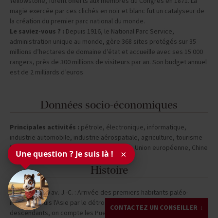
Yellowstone, furent offerts aux membres du Congrès en 1871. La
magie exercée par ces clichés en noir et blanc fut un catalyseur de
la création du premier parc national du monde.
Le saviez-vous ? :
Depuis 1916, le National Parc Service,
administration unique au monde, gère 368 sites protégés sur 35
millions d’hectares de domaine d’état et accueille avec ses 15 000
rangers, près de 300 millions de visiteurs par an. Son budget annuel
est de 2 milliards d’euros
Données socio-économiques
Principales activités :
pétrole, électronique, informatique,
industrie automobile, industrie aérospatiale, agriculture, tourisme
Principaux partenaires :
Canada, Japon, Union européenne, Chine
Une question ? Je suis là !
×
Histoire
Environ 20000 av. J.-C. : Arrivée des premiers habitants paléo-
indiens depuis l'Asie par le détroit de Bering. Parmi leurs
CONTACTEZ UN CONSEILLER
descendants, on compte les Pueblos (New Mexico), les Apaches