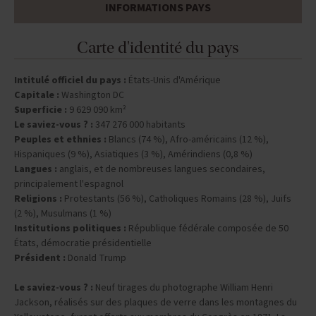
INFORMATIONS PAYS
Carte d'identité du pays
Intitulé officiel du pays :
États-Unis d'Amérique
Capitale :
Washington DC
Superficie :
9 629 090 km²
Le saviez-vous ? :
347 276 000 habitants
Peuples et ethnies :
Blancs (74 %), Afro-américains (12 %),
Hispaniques (9 %), Asiatiques (3 %), Amérindiens (0,8 %)
Langues :
anglais, et de nombreuses langues secondaires,
principalement l'espagnol
Religions :
Protestants (56 %), Catholiques Romains (28 %), Juifs
(2 %), Musulmans (1 %)
Institutions politiques :
République fédérale composée de 50
États, démocratie présidentielle
Président :
Donald Trump
Le saviez-vous ? :
Neuf tirages du photographe William Henri
Jackson, réalisés sur des plaques de verre dans les montagnes du