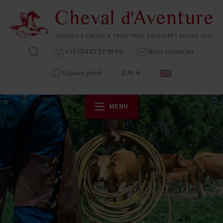
+33 (0)4 82 53 99 89
Nous contacter
Espace privé
EUR €
MENU