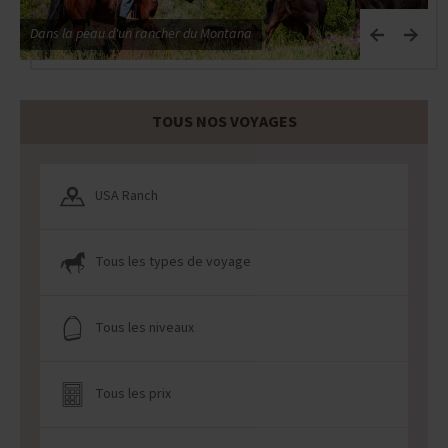
Dans la peau d'un rancher du Montana
E
TOUS NOS VOYAGES
USA Ranch
Tous les types de voyage
Tous les niveaux
Tous les prix