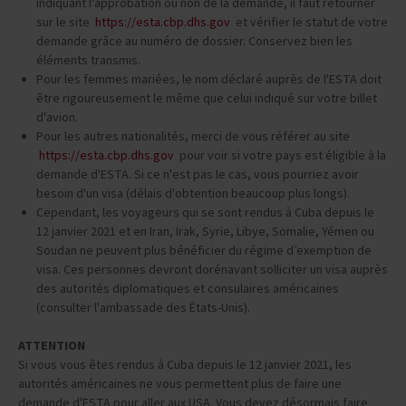
indiquant l'approbation ou non de la demande, il faut retourner
sur le site
https://esta.cbp.dhs.gov
et vérifier le statut de votre
demande grâce au numéro de dossier. Conservez bien les
éléments transmis.
Pour les femmes mariées, le nom déclaré auprès de l'ESTA doit
être rigoureusement le même que celui indiqué sur votre billet
d'avion.
Pour les autres nationalités, merci de vous référer au site
https://esta.cbp.dhs.gov
pour voir si votre pays est éligible à la
demande d'ESTA. Si ce n'est pas le cas, vous pourriez avoir
besoin d'un visa (délais d'obtention beaucoup plus longs).
Cependant, les voyageurs qui se sont rendus à Cuba depuis le
12 janvier 2021 et en Iran, Irak, Syrie, Libye, Somalie, Yémen ou
Soudan ne peuvent plus bénéficier du régime d’exemption de
visa. Ces personnes devront dorénavant solliciter un visa auprès
des autorités diplomatiques et consulaires américaines
(consulter l'ambassade des États-Unis).
ATTENTION
Si vous vous êtes rendus à Cuba depuis le 12 janvier 2021, les
autorités américaines ne vous permettent plus de faire une
demande d'ESTA pour aller aux USA. Vous devez désormais faire