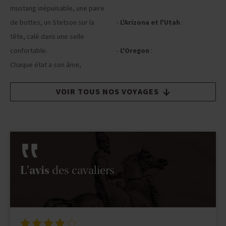
mustang inépuisable, une paire
nos voyages
de bottes, un Stetson sur la
-
L'Arizona et l'Utah
:
→ voir
tête, calé dans une selle
nos voyages
confortable.
-
L'Oregon
:
→ voir nos voyages
Chaque état a son âme,
VOIR TOUS NOS VOYAGES
L'avis
des cavaliers