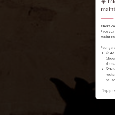
☀️ In
maint
Chers ca
Face aux 
mainten
Pour gara
🐴
Ad
(dépar
d'eau.
💡 No
recha
pause
L'équipe 