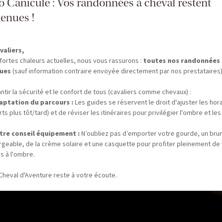
fo Canicule : Vos randonnées à cheval restent
enues !
valiers,
fortes chaleurs actuelles, nous vous rassurons :
toutes nos randonnées
ues
(sauf information contraire envoyée directement par nos prestataires)
ntir la sécurité et le confort de tous (cavaliers comme chevaux) :
aptation du parcours :
Les guides se réservent le droit d'ajuster les hor
ts plus tôt/tard) et de réviser les itinéraires pour privilégier l'ombre et les
tre conseil équipement :
N’oubliez pas d’emporter votre gourde, un bru
rgeable, de la crème solaire et une casquette pour profiter pleinement de
s à l'ombre.
Cheval d'Aventure reste à votre écoute.