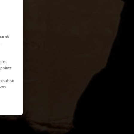
 sont
.
aires
 points
misateur
 vos