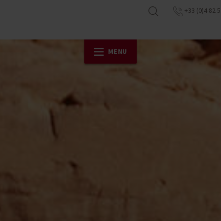
+33 (0)4 82 5
MENU