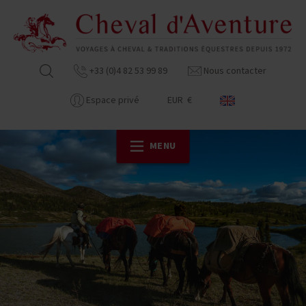
+33 (0)4 82 53 99 89
Nous contacter
Espace privé
EUR €
MENU