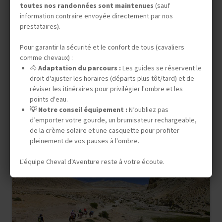
toutes nos randonnées sont maintenues
(sauf
Expédition en Autonomie
information contraire envoyée directement par nos
prestataires).
CANADA OUEST
YUKON, INTO THE WILD
Pour garantir la sécurité et le confort de tous (cavaliers
comme chevaux) :
🐴
Adaptation du parcours :
Les guides se réservent le
droit d'ajuster les horaires (départs plus tôt/tard) et de
14 jours (9 à cheval) / 1 journée multiactivités
réviser les itinéraires pour privilégier l'ombre et les
points d'eau.
3 530 €
💡 Notre conseil équipement :
N’oubliez pas
d’emporter votre gourde, un brumisateur rechargeable,
DÉPARTS GARANTIS
de la crème solaire et une casquette pour profiter
05 sept. 2026
31 mai 2027
01 août 2027
pleinement de vos pauses à l'ombre.
L'équipe Cheval d'Aventure reste à votre écoute.