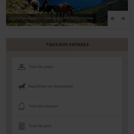
Expédition équestre dans le Nord de la Patagonie
L
TOUS NOS VOYAGES
Tous les pays
Expédition en Autonomie
Tous les niveaux
Tous les prix