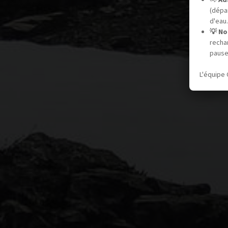
(dépar
d'eau.
💡 No
recha
pause
L'équipe 