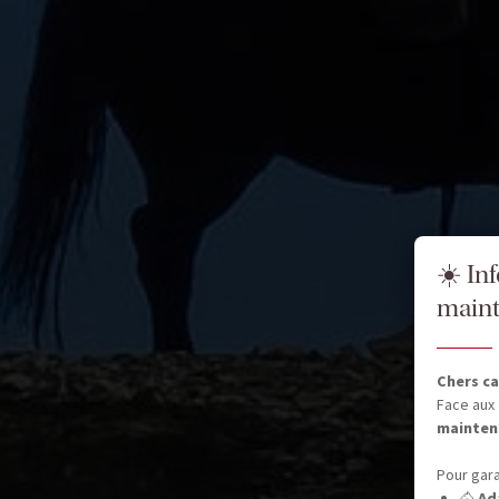
☀️ In
maint
Chers ca
Face aux 
mainten
Pour gara
🐴
Ad