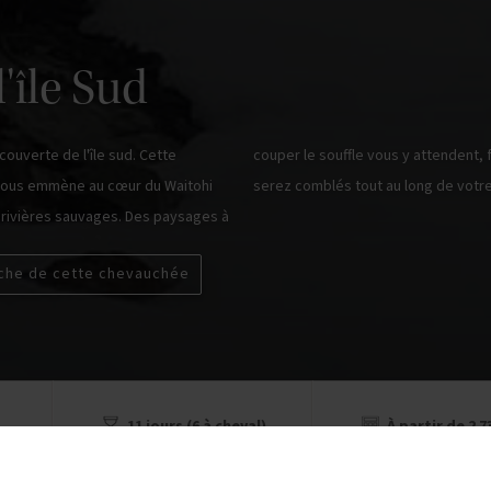
'île Sud
couverte de l'île sud. Cette
couper le souffle vous y attendent, forêts de hêtres, lacs de montagne, vous
ous emmène au cœur du Waitohi
serez comblés tout au long de votr
 rivières sauvages. Des paysages à
iche de cette chevauchée
11 jours (6 à cheval)
À partir de 2 7