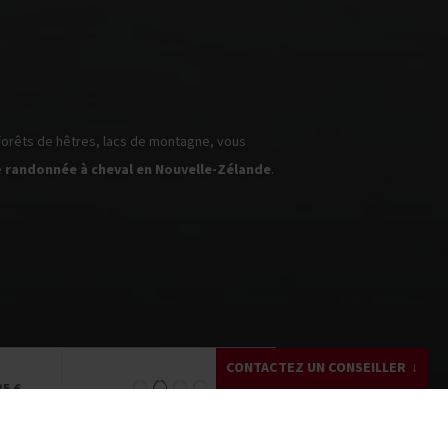
e
randonnée à cheval en Nouvelle-Zélande
.
CONTACTEZ UN CONSEILLER
35 €