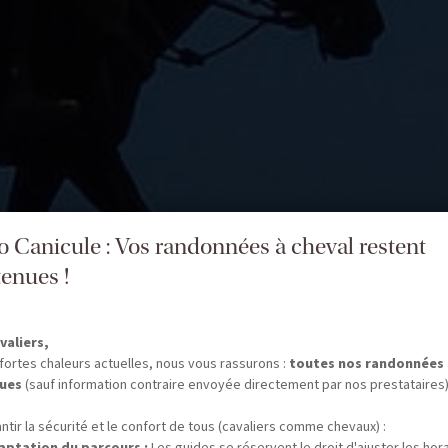
fo Canicule : Vos randonnées à cheval restent
enues !
valiers,
fortes chaleurs actuelles, nous vous rassurons :
toutes nos randonnées
ues
(sauf information contraire envoyée directement par nos prestataires)
ntir la sécurité et le confort de tous (cavaliers comme chevaux) :
aptation du parcours :
Les guides se réservent le droit d'ajuster les hor