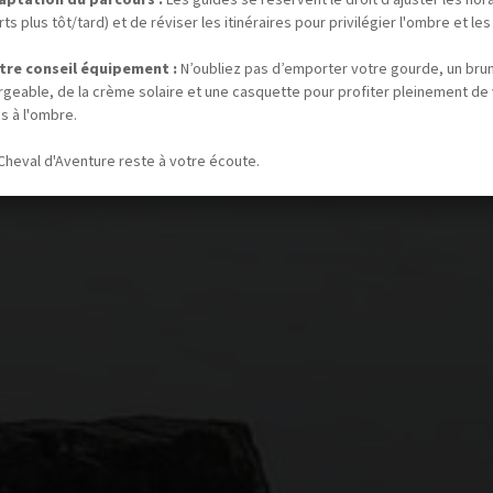
ts plus tôt/tard) et de réviser les itinéraires pour privilégier l'ombre et les
tre conseil équipement :
N’oubliez pas d’emporter votre gourde, un bru
rgeable, de la crème solaire et une casquette pour profiter pleinement de
s à l'ombre.
Cheval d'Aventure reste à votre écoute.