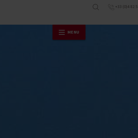
+33 (0)4 82 5
MENU