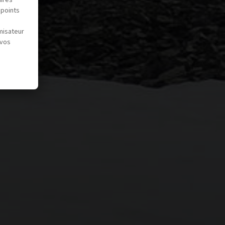
 points
misateur
 vos