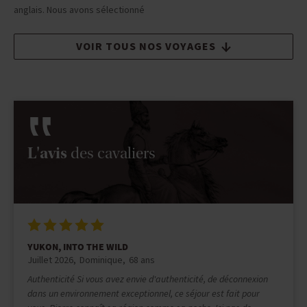
anglais. Nous avons sélectionné
VOIR TOUS NOS VOYAGES
L'avis
des cavaliers
PLAGES, DÉSERT ET PALMERAIES
Juillet 2026
Juliette
27 ans
Quel voyage merveilleux, et quelles belles rencontres ! Cette
randonnée a été magique de bout en bout. Tiwaline est une