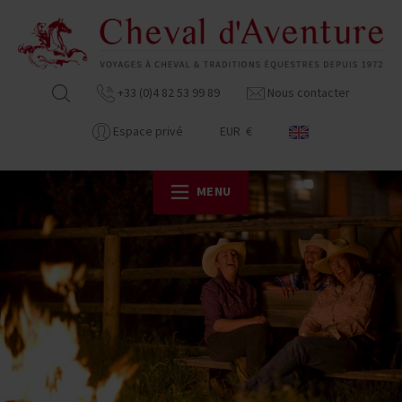
+33 (0)4 82 53 99 89
Nous contacter
Espace privé
EUR €
MENU