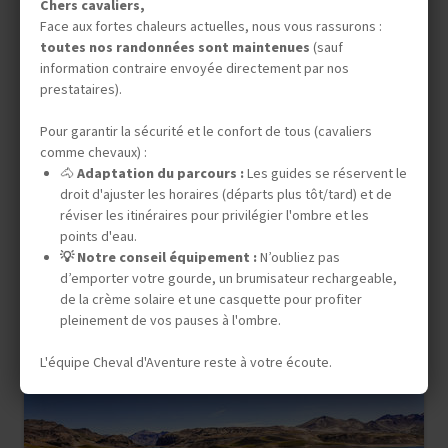
Chers cavaliers,
Randonnée Équestre
Face aux fortes chaleurs actuelles, nous vous rassurons :
toutes nos randonnées sont maintenues
(sauf
TUNISIE
LA PISTE DES KSOUR
information contraire envoyée directement par nos
prestataires).
Pour garantir la sécurité et le confort de tous (cavaliers
8 jours (6 à cheval)
comme chevaux) :
🐴
Adaptation du parcours :
Les guides se réservent le
1 240 €
droit d'ajuster les horaires (départs plus tôt/tard) et de
réviser les itinéraires pour privilégier l'ombre et les
DÉPARTS GARANTIS
points d'eau.
14 nov. 2026
26 déc. 2026
💡 Notre conseil équipement :
N’oubliez pas
d’emporter votre gourde, un brumisateur rechargeable,
de la crème solaire et une casquette pour profiter
pleinement de vos pauses à l'ombre.
L'équipe Cheval d'Aventure reste à votre écoute.