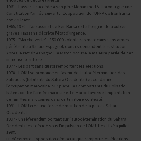
L'Espagne renonce également à son protectorat mais garde les
enclaves de Ceuta et Melilla.
1961 - Hassan II succède à son père Mohammed V. Il promulgue une
Constitution l'année suivante. L'opposition de l'UNFP de Ben Barka
est virulente.
1965/1970 - L'assassinat de Ben Barka est à l'origine de troubles
graves. Hassan II décrète l'état d'urgence.
1975 - "Marche verte" : 350 000 volontaires marocains sans armes
pénètrent au Sahara Espagnol, dont ils demandent la restitution.
Après le retrait espagnol, le Maroc occupe la majeure partie de cet
immense territoire.
1977 - Les partisans du roi remportent les élections.
1978 - L'ONU se prononce en faveur de l'autodétermination des
Sahraouis (habitants du Sahara Occidental) et condamne
l'occupation marocaine. Sur place, les combattants du Polisario
luttent contre l'armée marocaine. Le Maroc favorise l'implantation
de familles marocaines dans ce territoire contesté.
1991 - L'ONU crée une force de maintien de la paix au Sahara
Occidental.
1997 - Un référendum portant sur l'autodétermination du Sahara
Occidental est décidé sous l'impulsion de l'ONU. Il est fixé à juillet
1998.