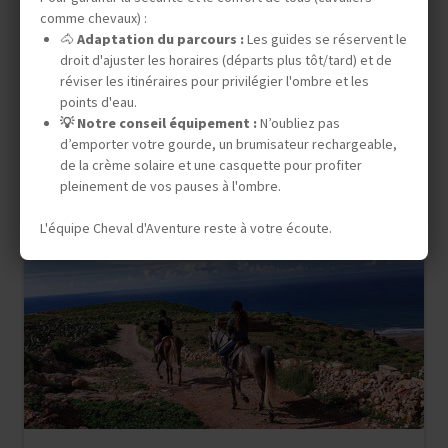
MAROC ATLAS
comme chevaux) :
LA VALLÉE DES ROSES
🐴
Adaptation du parcours :
Les guides se réservent le
droit d'ajuster les horaires (départs plus tôt/tard) et de
réviser les itinéraires pour privilégier l'ombre et les
points d'eau.
8 jours (6 à cheval)
💡 Notre conseil équipement :
N’oubliez pas
d’emporter votre gourde, un brumisateur rechargeable,
1 075 €
de la crème solaire et une casquette pour profiter
pleinement de vos pauses à l'ombre.
L'équipe Cheval d'Aventure reste à votre écoute.