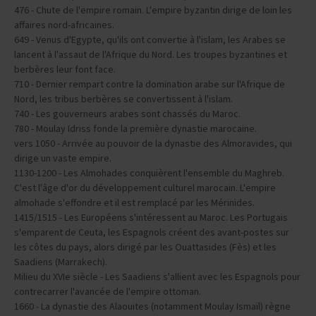
face aux attaques berbères et tombe rapidement en décadence.
476 - Chute de l'empire romain. L'empire byzantin dirige de loin les
affaires nord-africaines.
649 - Venus d'Egypte, qu'ils ont convertie à l'islam, les Arabes se
lancent à l'assaut de l'Afrique du Nord. Les troupes byzantines et
berbères leur font face.
710 - Dernier rempart contre la domination arabe sur l'Afrique de
Nord, les tribus berbères se convertissent à l'islam.
740 - Les gouverneurs arabes sont chassés du Maroc.
780 - Moulay Idriss fonde la première dynastie marocaine.
vers 1050 - Arrivée au pouvoir de la dynastie des Almoravides, qui
dirige un vaste empire.
1130-1200 - Les Almohades conquièrent l'ensemble du Maghreb.
C'est l'âge d'or du développement culturel marocain. L'empire
almohade s'effondre et il est remplacé par les Mérinides.
1415/1515 - Les Européens s'intéressent au Maroc. Les Portugais
s'emparent de Ceuta, les Espagnols créent des avant-postes sur
les côtes du pays, alors dirigé par les Ouattasides (Fès) et les
Saadiens (Marrakech).
Milieu du XVIe siècle - Les Saadiens s'allient avec les Espagnols pour
contrecarrer l'avancée de l'empire ottoman.