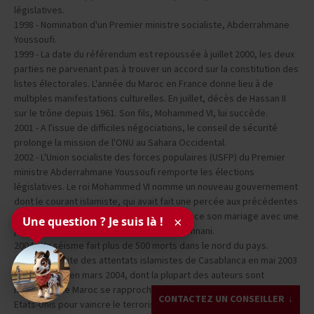
En décembre, l'opposition démocratique remporte les élections
législatives.
1998 - Nomination d'un Premier ministre socialiste, Abderrahmane
Youssoufi.
1999 - La date du référendum est repoussée à juillet 2000, les deux
parties ne parvenant pas à trouver un accord sur la constitution des
listes électorales. L'année du Maroc en France donne lieu à de
multiples manifestations culturelles. En juillet, décès de Hassan II
sur le trône depuis 1961. Son fils, Mohammed VI, lui succède.
2001 - A l'issue de difficiles négociations, le conseil de sécurité
prolonge la mission de l'ONU au Sahara Occidental.
2002 - L'Union socialiste des forces populaires (USFP) du Premier
ministre Abderrahmane Youssoufi remporte les élections
législatives. Le roi Mohammed VI nomme un nouveau gouvernement
dont le courant islamiste, qui avait fait une percée aux précédentes
Une question ? Je suis là !
×
élections, est absent. En mars, le roi annonce son mariage avec une
jeune informaticienne de 24 ans, Salma Bennani.
2004 - Un séisme fait plus de 500 morts dans le nord du pays.
2005 - A la suite des attentats islamistes de Casablanca en mai 2003
et de Madrid en mars 2004, dont la plupart des auteurs sont
CONTACTEZ UN CONSEILLER
marocains, le Maroc se rapproche de l'Union européenne et des