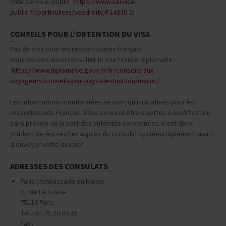
Formulaire signé par l'un des parents titulaire de l'autorité parentale
(site Service- public
https://www.service-
public.fr/particuliers/vosdroits/F14930
2)
CONSEILS POUR L'OBTENTION DU VISA
Pas de visa pour les ressortissants français.
Vous pouvez aussi consulter le site France Diplomatie :
https://www.diplomatie.gouv.fr/fr/conseils-aux-
voyageurs/conseils-par-pays-destination/maroc/
Les informations mentionnées ne sont qu'indicatives pour les
ressortissants Français. Elles peuvent être sujettes à modification
sans préavis de la part des autorités concernées. Il est donc
prudent de les vérifier auprès du consulat systématiquement avant
d'envoyer votre dossier.
ADRESSES DES CONSULATS
Paris | Ambassade du Maroc
5, rue Le Tasse
75116 Paris
Tél. : 01.45.20.69.35