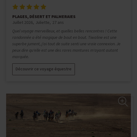
PLAGES, DÉSERT ET PALMERAIES
Juillet 2026
MELODY
43 ans
Les chevaux sont incroyables et les paysages magnifiques. Quel
rêve de pouvoir galoper sur une plage où il n'y a personne. Notre
guide Karim, le cuisinier Brahim sont hyper gentils, serviables et
à l'écoute. Seul mini bémol, le confort est parfois rudimentaire
et nous avons eu quelques fois des visiteurs indésirables...
Lire
en entier
Découvrir ce voyage équestre