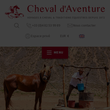
+33 (0)4 82 53 99 89
Nous contacter
Espace privé
EUR €
MENU