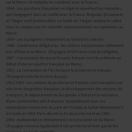
1660 - La dynastie des Alaouites (notamment Moulay Ismaïl) règne
sur le Maroc et multiplie les relations avec la France.
1844 - Les positions françaises en Algérie inquiètent les Alaouites,
qui s'engagent dans un conflit avec la France. Mogador (Essaouira)
et Tanger sont bombardées. Le traité de Tanger ramène le calme
mais ne stoppe pas les volontés expansionnistes européennes au
Maroc.
1884 - Les Espagnols s'implantent au Sahara Occidental.
1906 - Conférence d'Algésiras : les nations européennes délimitent
leur influence au Maroc. L'Espagne et la France sont privilégiées.
1907 - L'assassinat de ressortissants français sert de prétexte au
début d'une occupation française au Maroc.
1912 - La Convention de Fès instaure le protectorat français.
L'Espagne contrôle le nord du pays.
1912/1956 - Les années du protectorat français sont marquées par
une forte émigration française, le développement des moyens de
transport, le déplacement de la capitale à Rabat et la naissance
d'une contestation anti-française. Sympathisant avec les
nationalistes marocains du parti de l'Istiqlal, le Sultan Mohammed V
est exilé en 1953. Paris décide la fin du protectorat en 1955.
1956 - Indépendance. Mohammed V est proclamé roi du Maroc.