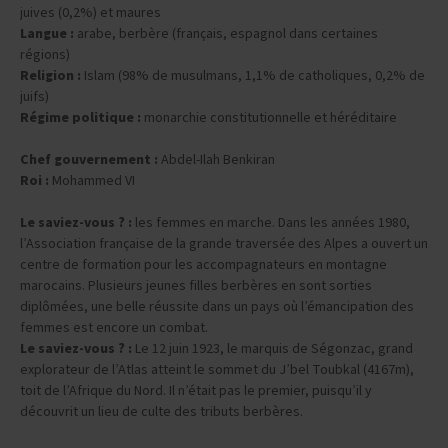
Peuples et ethnies :
55% d'Arabes, 44% de Berbères, minorités
juives (0,2%) et maures
Langue :
arabe, berbère (français, espagnol dans certaines
régions)
Religion :
Islam (98% de musulmans, 1,1% de catholiques, 0,2% de
juifs)
Régime politique :
monarchie constitutionnelle et héréditaire
Chef gouvernement :
Abdel-Ilah Benkiran
Roi :
Mohammed VI
Le saviez-vous ? :
les femmes en marche. Dans les années 1980,
l’Association française de la grande traversée des Alpes a ouvert un
centre de formation pour les accompagnateurs en montagne
marocains. Plusieurs jeunes filles berbères en sont sorties
diplômées, une belle réussite dans un pays où l’émancipation des
femmes est encore un combat.
Le saviez-vous ? :
Le 12 juin 1923, le marquis de Ségonzac, grand
explorateur de l’Atlas atteint le sommet du J’bel Toubkal (4167m),
toit de l’Afrique du Nord. Il n’était pas le premier, puisqu’il y
découvrit un lieu de culte des tributs berbères.