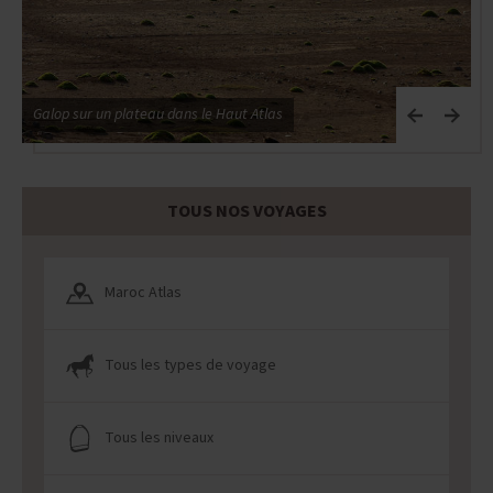
Galop sur un plateau dans le Haut Atlas
G
TOUS NOS VOYAGES
Maroc Atlas
Tous les types de voyage
Tous les niveaux