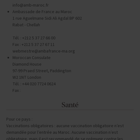
Fax :
info@amb-maroc.fr
Ambassade de France au Maroc
1 rue Aguelmane Sidi Ali Agdal BP 602
Rabat - Chellah
Tél. : +212 5 37 27 66 00
Fax : +212 5 37 27 67 11
webmestre@ambafrance-ma.org
Moroccan Consulate
Diamond House
97-99 Praed Street, Paddington
W2 1NT London
Tél. : +44 020 7724 0624
Fax :
Santé
Pour ce pays :
Vaccinations obligatoires : aucune vaccination obligatoire n’est
demandée pour l’entrée au Maroc. Aucune vaccination n’est