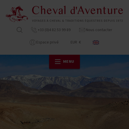
+33 (0)4 82 53 99 89
Nous contacter
Espace privé
EUR €
MENU