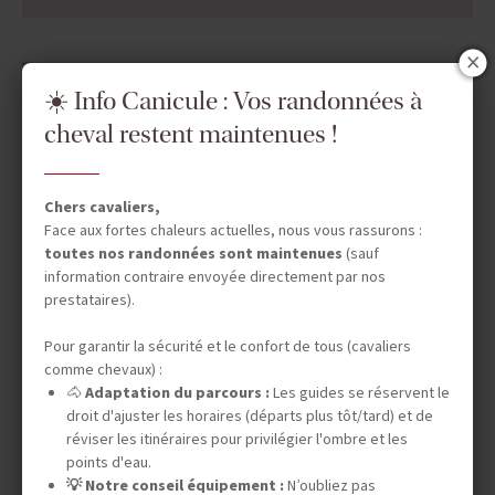
DATES & PRIX
☀️ Info Canicule : Vos randonnées à
cheval restent maintenues !
INFOS ÉQUESTRES
Chers cavaliers,
Face aux fortes chaleurs actuelles, nous vous rassurons :
toutes nos randonnées sont maintenues
(sauf
INFOS PRATIQUES
information contraire envoyée directement par nos
prestataires).
Pour garantir la sécurité et le confort de tous (cavaliers
TOURISME RESPONSABLE
comme chevaux) :
🐴
Adaptation du parcours :
Les guides se réservent le
droit d'ajuster les horaires (départs plus tôt/tard) et de
réviser les itinéraires pour privilégier l'ombre et les
LE SAVIEZ-VOUS ?
points d'eau.
💡 Notre conseil équipement :
N’oubliez pas