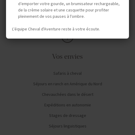
d’emporter votre gourde, un brumisateur rechargeable,
de la crème solaire et une casquette pour profiter
AVIS CAVALIERS
pleinement de vos pauses à l'ombre.
L'équipe Cheval d'Aventure reste à votre écoute.
Vos envies
Safaris à cheval
Séjours en ranch en Amérique du Nord
Chevauchées dans le désert
Expéditions en autonomie
Stages de dressage
Séjours linguistiques