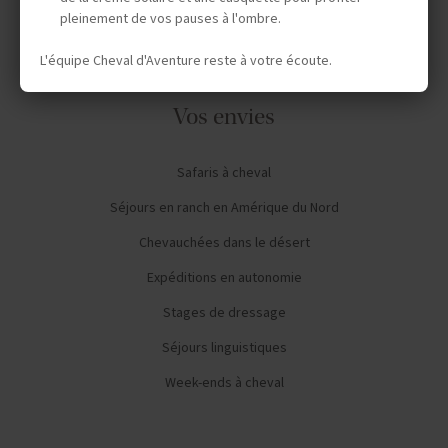
pleinement de vos pauses à l'ombre.
L'équipe Cheval d'Aventure reste à votre écoute.
Vos envies
Safaris à cheval
Séjours en ranch en Amérique du Nord
Chevauchées dans le désert
Expéditions en autonomie
Stages de dressage
Séjours linguistiques
Week-ends à cheval