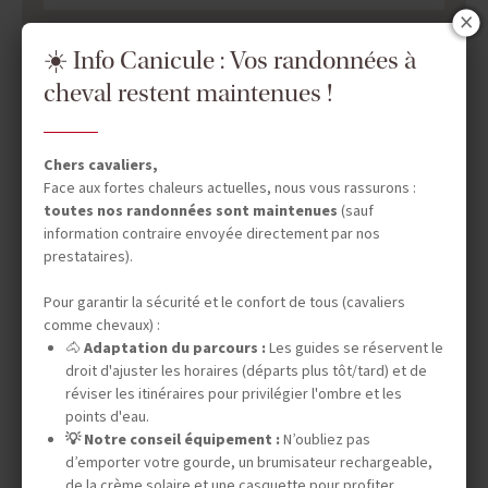
☀️ Info Canicule : Vos randonnées à
cheval restent maintenues !
DATES & PRIX
Chers cavaliers,
Face aux fortes chaleurs actuelles, nous vous rassurons :
INFOS ÉQUESTRES
toutes nos randonnées sont maintenues
(sauf
information contraire envoyée directement par nos
prestataires).
INFOS PRATIQUES
Pour garantir la sécurité et le confort de tous (cavaliers
comme chevaux) :
🐴
Adaptation du parcours :
Les guides se réservent le
droit d'ajuster les horaires (départs plus tôt/tard) et de
TOURISME RESPONSABLE
réviser les itinéraires pour privilégier l'ombre et les
points d'eau.
💡 Notre conseil équipement :
N’oubliez pas
d’emporter votre gourde, un brumisateur rechargeable,
AVIS CAVALIERS
de la crème solaire et une casquette pour profiter