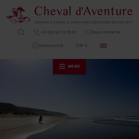
+33 (0)4 82 53 99 89
Nous contacter
Espace privé
EUR €
MENU