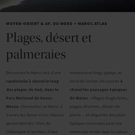
MOYEN-ORIENT & AF. DU NORD
MAROC ATLAS
>
Plages, désert et
palmeraies
Découvrez le Maroc lors d’une
nombreux et longs galops au
randonnée à cheval le long
bord de l’océan. Découvrez
à
des plages du Sud, dans le
cheval les paysages typiques
Parc National de Souss-
du Maroc
: villages troglodytes,
Massa
. Chevauchez au Maroc à
plages désertes, désert de
travers les dunes et les falaises
pierre… et dégustez des plats
qui bordent les côtes de
typiques marocains pour une
l'Atlantique et profitez d’une
immersion totale dans la culture