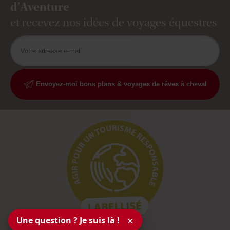
d'Aventure
et recevez nos idées de voyages équestres
Envoyez-moi bons plans & voyages de rêves à cheval
Une question ? Je suis là !
×