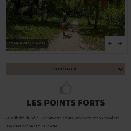
La perle des Caraïbes
L
ITINÉRAIRE
LES POINTS FORTS
• Flexibilité du séjour et ouverts à tous, cavaliers et non cavaliers,
une destination famille idéale.