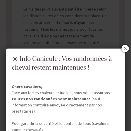
Le fils des jours suivant peut être inversé selon
les disponibilités et les conditions sur place. De
plus, les arrivées et départs n'ayant pas
forcément lieu les mêmes jours pour tous les
cavaliers, il n'y a pas nécessairement de
groupe constitué pour l'ensemble de votre
séjour.
☀️ Info Canicule : Vos randonnées à
cheval restent maintenues !
Chers cavaliers,
Face aux fortes chaleurs actuelles, nous vous rassurons :
toutes nos randonnées sont maintenues
(sauf
information contraire envoyée directement par nos
DATES & PRIX
prestataires).
Pour garantir la sécurité et le confort de tous (cavaliers
comme chevaux) :