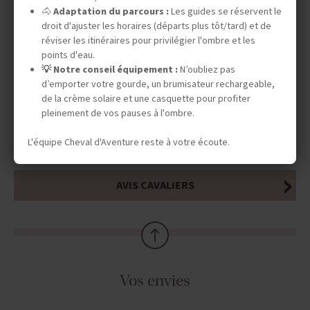
INFOS ÉQUESTRES
🐴
Adaptation du parcours :
Les guides se réservent le
droit d'ajuster les horaires (départs plus tôt/tard) et de
réviser les itinéraires pour privilégier l'ombre et les
points d'eau.
INFOS PRATIQUES
💡 Notre conseil équipement :
N’oubliez pas
d’emporter votre gourde, un brumisateur rechargeable,
de la crème solaire et une casquette pour profiter
pleinement de vos pauses à l'ombre.
TOURISME RESPONSABLE
L'équipe Cheval d'Aventure reste à votre écoute.
AVIS CAVALIERS
Vos envies