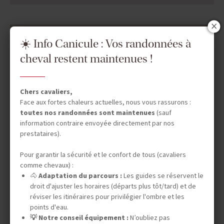
DATES & PRIX
☀️ Info Canicule : Vos randonnées à
cheval restent maintenues !
INFOS ÉQUESTRES
Chers cavaliers,
Face aux fortes chaleurs actuelles, nous vous rassurons :
toutes nos randonnées sont maintenues
(sauf
INFOS PRATIQUES
information contraire envoyée directement par nos
prestataires).
Pour garantir la sécurité et le confort de tous (cavaliers
TOURISME RESPONSABLE
comme chevaux) :
🐴
Adaptation du parcours :
Les guides se réservent le
droit d'ajuster les horaires (départs plus tôt/tard) et de
réviser les itinéraires pour privilégier l'ombre et les
LE SAVIEZ-VOUS ?
points d'eau.
💡 Notre conseil équipement :
N’oubliez pas