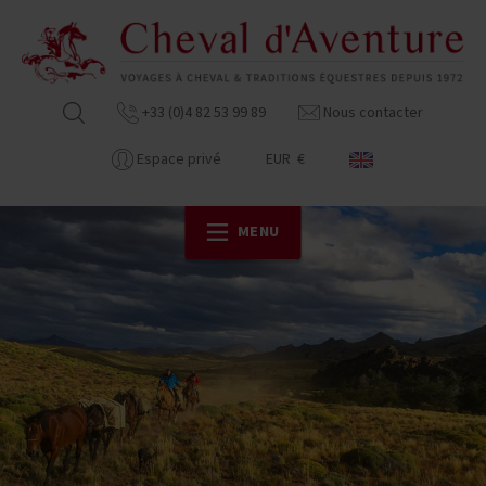
+33 (0)4 82 53 99 89
Nous contacter
Espace privé
EUR €
MENU