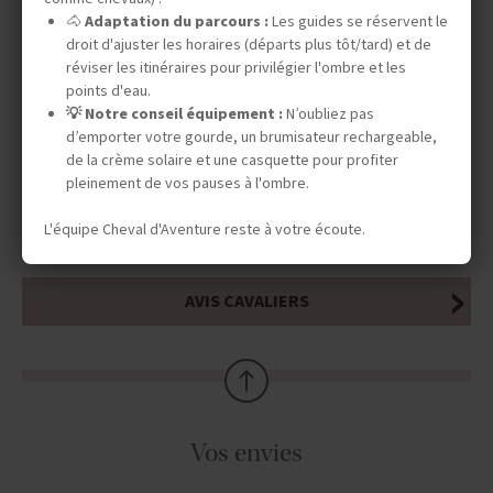
🐴
Adaptation du parcours :
Les guides se réservent le
INFOS ÉQUESTRES
droit d'ajuster les horaires (départs plus tôt/tard) et de
réviser les itinéraires pour privilégier l'ombre et les
points d'eau.
💡 Notre conseil équipement :
N’oubliez pas
INFOS PRATIQUES
d’emporter votre gourde, un brumisateur rechargeable,
de la crème solaire et une casquette pour profiter
pleinement de vos pauses à l'ombre.
TOURISME RESPONSABLE
L'équipe Cheval d'Aventure reste à votre écoute.
AVIS CAVALIERS
Vos envies