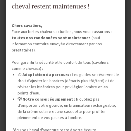
cheval restent maintenues !
7 jours (5 à cheval)
3 350 €
Chers cavaliers,
En famille à partir de 6 ans
Face aux fortes chaleurs actuelles, nous vous rassurons :
Ouvert aux non cavaliers
toutes nos randonnées sont maintenues
(sauf
information contraire envoyée directement par nos
prestataires).
Pour garantir la sécurité et le confort de tous (cavaliers
comme chevaux) :
🐴
Adaptation du parcours :
Les guides se réservent le
droit d'ajuster les horaires (départs plus tôt/tard) et de
réviser les itinéraires pour privilégier l'ombre et les
points d'eau.
💡 Notre conseil équipement :
N’oubliez pas
d’emporter votre gourde, un brumisateur rechargeable,
de la crème solaire et une casquette pour profiter
pleinement de vos pauses à l'ombre.
L'équipe Cheval d'Aventure reste à votre écoute.