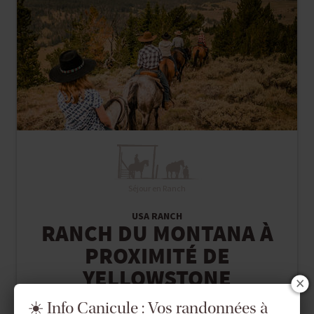
Séjour en Ranch
USA RANCH
RANCH DU MONTANA À
PROXIMITÉ DE
YELLOWSTONE
☀️ Info Canicule : Vos randonnées à