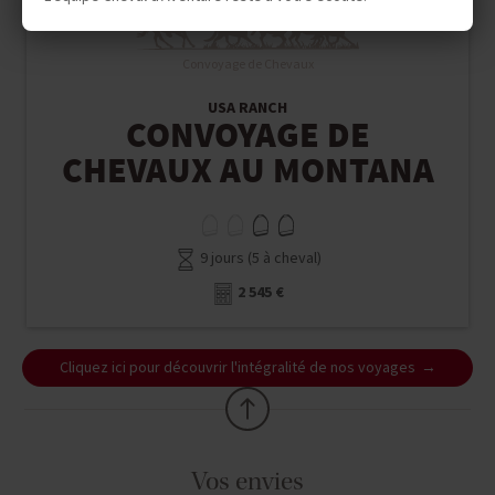
Convoyage de Chevaux
USA RANCH
CONVOYAGE DE
CHEVAUX AU MONTANA
9 jours (5 à cheval)
2 545 €
Cliquez ici pour découvrir l'intégralité de nos voyages
Vos envies