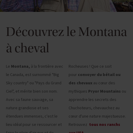
Découvrez le Montana
à cheval
Le
Montana,
à la frontière avec
Rocheuses ! Que ce soit
le Canada, est surnommé "Big
pour
convoyer du bétail ou
Sky country" ou "Pays du Grand
des chevaux
au cœur des
Ciel", et mérite bien son nom.
mythiques
Pryor Mountains
ou
Avec sa faune sauvage, sa
apprendre les secrets des
nature grandiose et ses
Chuchoteurs, chevauchez au
étendues immenses, c'est le
cœur d'une nature majestueuse.
lieu idéal pour se ressourcer et
Retrouvez
tous nos ranchs