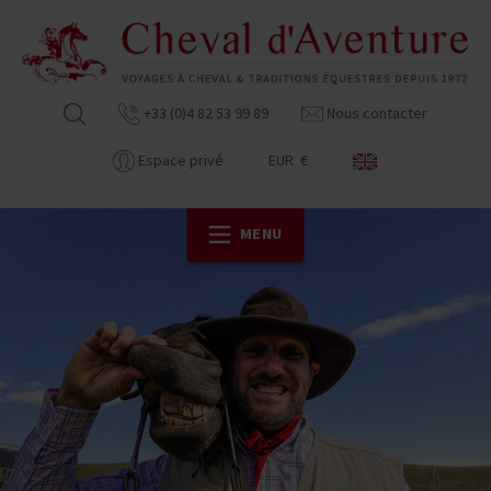
+33 (0)4 82 53 99 89
Nous contacter
Espace privé
EUR €
MENU