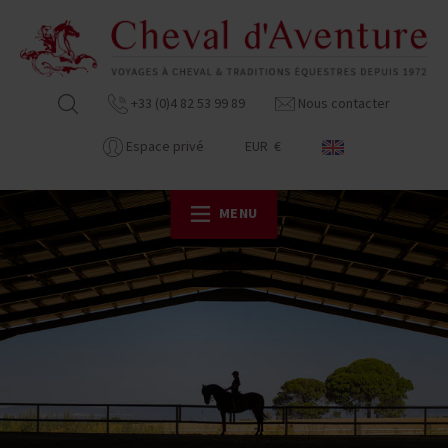
+33 (0)4 82 53 99 89
Nous contacter
Espace privé
EUR €
MENU