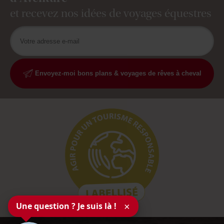
et recevez nos idées de voyages équestres
Envoyez-moi bons plans & voyages de rêves à cheval
Une question ? Je suis là !
×