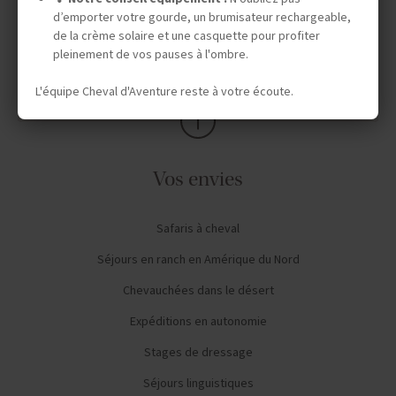
d’emporter votre gourde, un brumisateur rechargeable,
de la crème solaire et une casquette pour profiter
pleinement de vos pauses à l'ombre.
AVIS CAVALIERS
L'équipe Cheval d'Aventure reste à votre écoute.
Vos envies
Safaris à cheval
Séjours en ranch en Amérique du Nord
Chevauchées dans le désert
Expéditions en autonomie
Stages de dressage
Séjours linguistiques