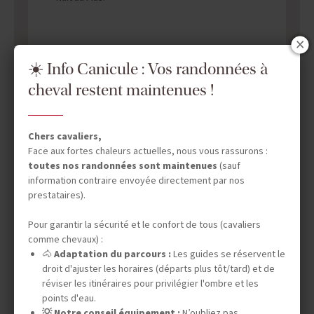
☀️ Info Canicule : Vos randonnées à
cheval restent maintenues !
DATES & PRIX
Chers cavaliers,
Face aux fortes chaleurs actuelles, nous vous rassurons :
toutes nos randonnées sont maintenues
(sauf
information contraire envoyée directement par nos
INFOS ÉQUESTRES
prestataires).
Pour garantir la sécurité et le confort de tous (cavaliers
comme chevaux) :
INFOS PRATIQUES
🐴
Adaptation du parcours :
Les guides se réservent le
droit d'ajuster les horaires (départs plus tôt/tard) et de
réviser les itinéraires pour privilégier l'ombre et les
points d'eau.
TOURISME RESPONSABLE
💡 Notre conseil équipement :
N’oubliez pas