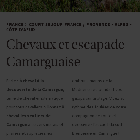
FRANCE
COURT SEJOUR FRANCE
/
PROVENCE - ALPES -
>
CÔTE D'AZUR
Chevaux et escapade
Camarguaise
Partez
à cheval à la
embruns marins de la
découverte de la Camargue
,
Méditerranée pendant vos
terre de cheval emblématique
galops sur la plage. Vivez au
pour tous cavaliers. Sillonnez
à
rythme des foulées de votre
cheval les sentiers de
compagnon de route et,
Camargue
à travers marais et
découvrez l'accueil du sud.
prairies et appréciez les
Bienvenue en Camargue !