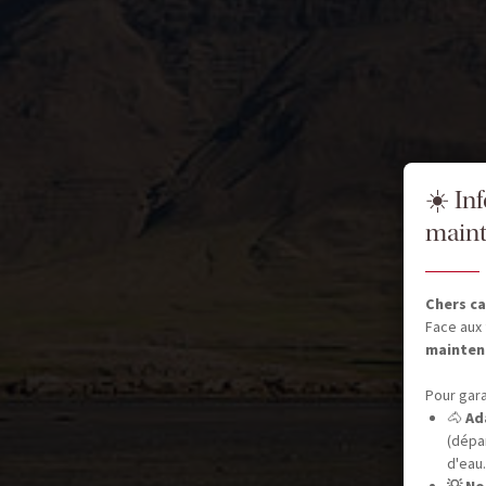
☀️ In
maint
Chers ca
Face aux 
mainten
Pour gara
🐴
Ad
(dépar
d'eau.