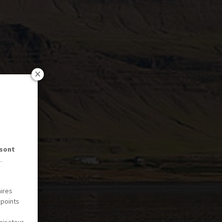
 sont
.
aires
 points