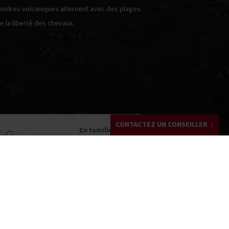
cendres volcaniques alternent avec des plages
te la liberté des chevaux.
CONTACTEZ UN CONSEILLER
En famille
à partir de 11 ans
Dominique DA SILVA
+33 (0)4 82 53 99 37
Écrivez-moi !