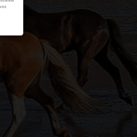
misateur
 vos