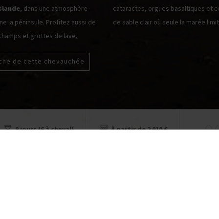
Islande
, dans une atmosphère
cataractes, orgues basaltiques et 
ne la péninsule. Profitez aussi de
de sable clair où seule la marée limi
 Champs et grottes de lave,
iche de cette chevauchée
9 jours (6 à cheval)
À partir de 2 010 €