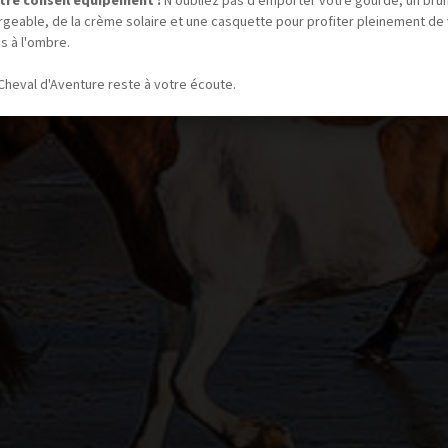
tre conseil équipement :
N’oubliez pas d’emporter votre gourde, un bru
rgeable, de la crème solaire et une casquette pour profiter pleinement de
s à l'ombre.
Cheval d'Aventure reste à votre écoute.