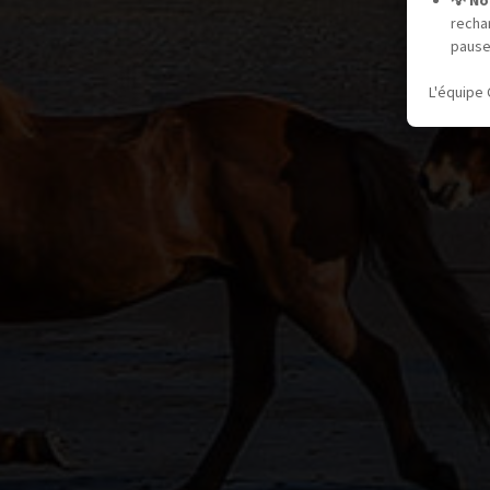
💡 No
recha
pause
L'équipe 