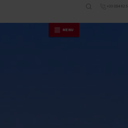
+33 (0)4 82 5
MENU