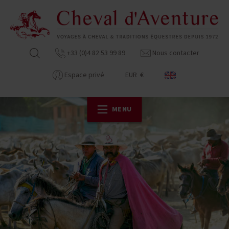
+33 (0)4 82 53 99 89
Nous contacter
Espace privé
EUR €
MENU