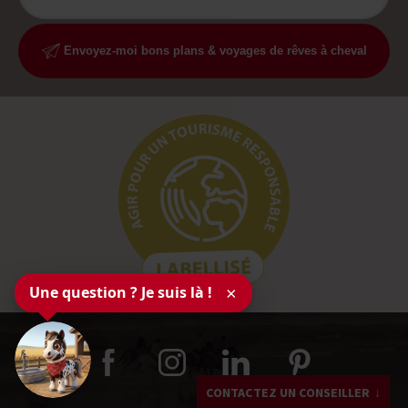
Envoyez-moi bons plans & voyages de rêves à cheval
Une question ? Je suis là !
×
CONTACTEZ UN CONSEILLER