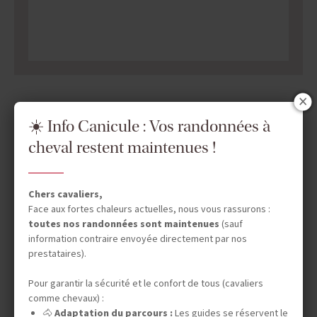
DATES & PRIX
☀️ Info Canicule : Vos randonnées à
cheval restent maintenues !
INFOS ÉQUESTRES
Chers cavaliers,
Face aux fortes chaleurs actuelles, nous vous rassurons :
toutes nos randonnées sont maintenues
(sauf
INFOS PRATIQUES
information contraire envoyée directement par nos
prestataires).
Pour garantir la sécurité et le confort de tous (cavaliers
TOURISME RESPONSABLE
comme chevaux) :
🐴
Adaptation du parcours :
Les guides se réservent le