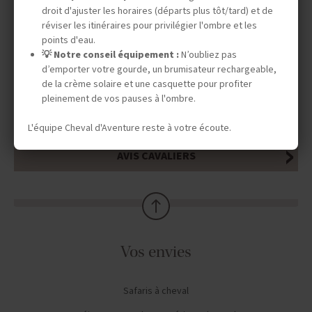
droit d'ajuster les horaires (départs plus tôt/tard) et de
réviser les itinéraires pour privilégier l'ombre et les
LE SAVIEZ-VOUS ?
points d'eau.
💡 Notre conseil équipement :
N’oubliez pas
d’emporter votre gourde, un brumisateur rechargeable,
de la crème solaire et une casquette pour profiter
PROLONGEZ VOTRE VOYAGE
pleinement de vos pauses à l'ombre.
L'équipe Cheval d'Aventure reste à votre écoute.
AVIS CAVALIERS
Vos envies
Safaris à cheval