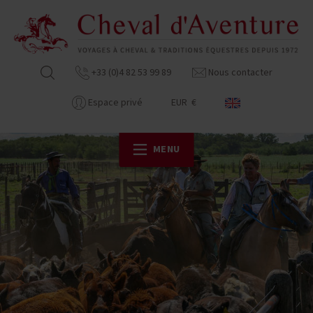
+33 (0)4 82 53 99 89
Nous contacter
Espace privé
EUR €
MENU