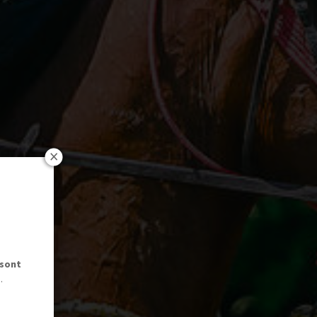
 sont
.