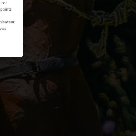
aires
 points
misateur
 vos