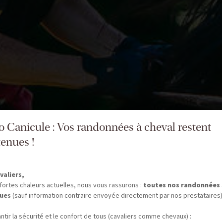
fo Canicule : Vos randonnées à cheval restent
enues !
valiers,
fortes chaleurs actuelles, nous vous rassurons :
toutes nos randonnées
ues
(sauf information contraire envoyée directement par nos prestataires)
ntir la sécurité et le confort de tous (cavaliers comme chevaux) :