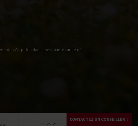
vée des Carpates dans une société rurale où
CONTACTEZ UN CONSEILLER
0 €