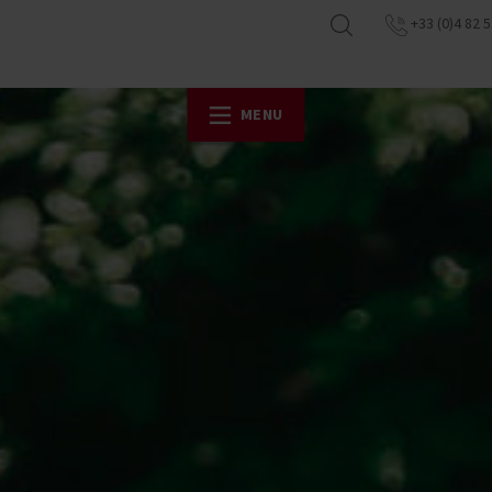
+33 (0)4 82 5
MENU