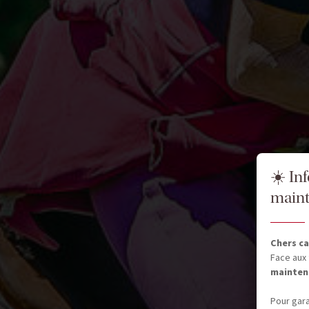
☀️ In
maint
Chers ca
Face aux 
mainten
Pour gara