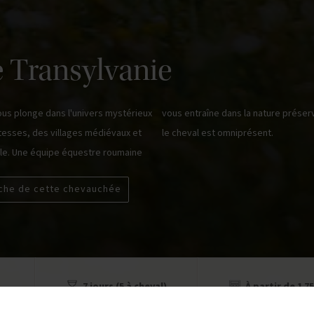
e Transylvanie
ous plonge dans l'univers mystérieux
vous entraîne dans la nature préser
tesses, des villages médiévaux et
le cheval est omniprésent.
le. Une équipe équestre roumaine
iche de cette chevauchée
7 jours (5 à cheval)
À partir de 1 75