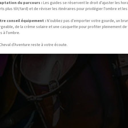
aptation du parcours :
Les guides se réservent le droit d'ajuster les hor
ts plus tôt/tard) et de réviser les itinéraires pour privilégier l'ombre et les
tre conseil équipement :
N’oubliez pas d’emporter votre gourde, un bru
rgeable, de la crème solaire et une casquette pour profiter pleinement de
s à l'ombre.
Cheval d'Aventure reste à votre écoute.