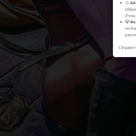
🐴
Ad
(dépar
d'eau.
💡 No
recha
pause
L'équipe 