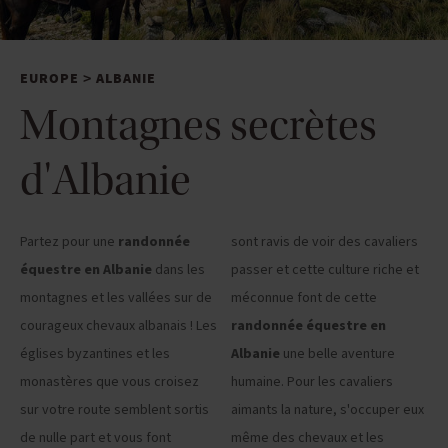
EUROPE
ALBANIE
>
Montagnes secrètes
d'Albanie
Partez pour une
randonnée
sont ravis de voir des cavaliers
équestre en Albanie
dans les
passer et cette culture riche et
montagnes et les vallées sur de
méconnue font de cette
courageux chevaux albanais ! Les
randonnée équestre en
églises byzantines et les
Albanie
une belle aventure
monastères que vous croisez
humaine. Pour les cavaliers
sur votre route semblent sortis
aimants la nature, s'occuper eux
de nulle part et vous font
même des chevaux et les