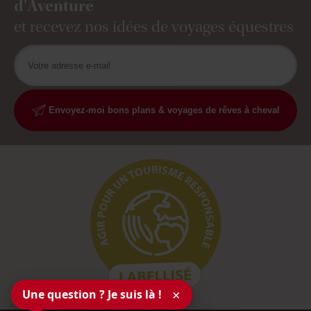
d'Aventure
et recevez nos idées de voyages équestres
Envoyez-moi bons plans & voyages de rêves à cheval
Une question ? Je suis là !
×