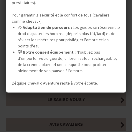
DATES & PRIX
prestataires).
Pour garantir la sécurité et le confort de tous (cavaliers
comme chevaux) :
INFOS ÉQUESTRES
🐴
Adaptation du parcours :
Les guides se réservent le
droit d'ajuster les horaires (départs plus tôt/tard) et de
réviser les itinéraires pour privilégier l'ombre et les
points d'eau.
INFOS PRATIQUES
💡 Notre conseil équipement :
N’oubliez pas
d’emporter votre gourde, un brumisateur rechargeable,
de la crème solaire et une casquette pour profiter
pleinement de vos pauses à l'ombre.
TOURISME RESPONSABLE
L'équipe Cheval d'Aventure reste à votre écoute.
LE SAVIEZ-VOUS ?
AVIS CAVALIERS