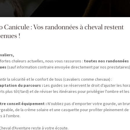
fo Canicule : Vos randonnées à cheval restent
enues !
valiers,
fortes chaleurs actuelles, nous vous rassurons :
toutes nos randonnées
ues
(sauf information contraire envoyée directement par nos prestataires)
ntir la sécurité et le confort de tous (cavaliers comme chevaux) :
aptation du parcours :
Les guides se réservent le droit d'ajuster les hor
ts plus tôt/tard) et de réviser les itinéraires pour privilégier l'ombre et les
tre conseil équipement :
N’oubliez pas d’emporter votre gourde, un bru
rgeable, de la crème solaire et une casquette pour profiter pleinement de
s à l'ombre.
Cheval d'Aventure reste à votre écoute.