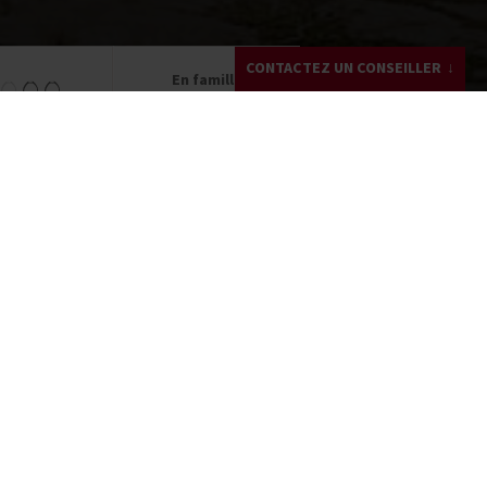
CONTACTEZ UN CONSEILLER
En famille
à partir de 12 ans
Mathilde GONZALEZ
+33 (0)4 82 53 99 32
Écrivez-moi !
Demandez un devis