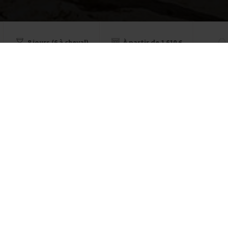
8 jours (6 à cheval)
À partir de 1 610 €
3
Stephane
54 ans
randonnée, avec de superbes paysages
e jour. Un rythme assez soutenu car, les
z longues (5 à 6 heures de cheval par
mbreuses allures dès que le terrain de
ur un lieu différent pour dormir.
 forme de gites où nous attends...