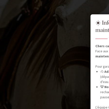
☀️ In
maint
Chers ca
Face aux 
mainten
Pour gara
🐴
Ad
(dépar
d'eau.
💡 No
recha
pause
L'équipe 