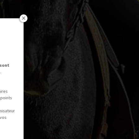
 sont
.
aires
 points
misateur
 vos