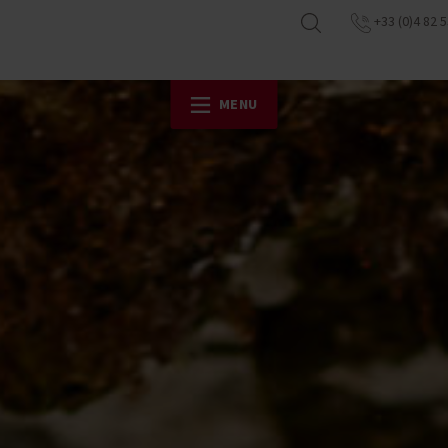
+33 (0)4 82 5
MENU