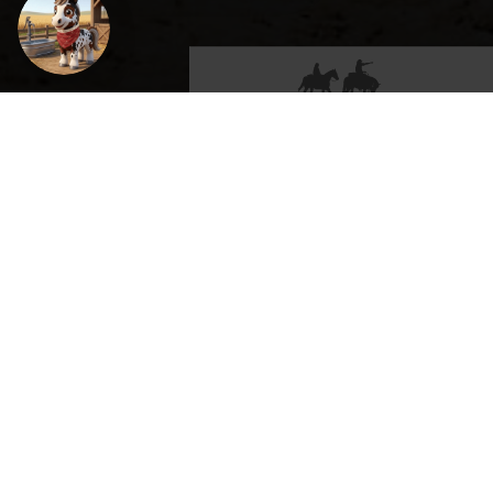
Randonnée Équestre
Septembre 202
L'avis
des
Une très belle 
différents chaqu
cavaliers
étapes sont asse
jour) avec de no
permet. Chaque jo
Hébergement sous