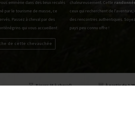
ous emmène dans des lieux reculés
chaleureusement. Cette
randonnée
gné par le tourisme de masse, ce
ceux qui recherchent de l'aventure,
ervés. Passez à cheval par des
des rencontres authentiques. Soyez 
onténégrins qui vous accueillent
pays peu connu offre !
iche de cette chevauchée
8 jours (6 à cheval)
À partir de 1 25