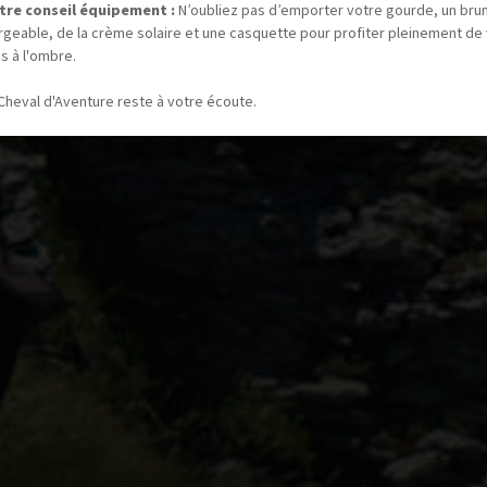
tre conseil équipement :
N’oubliez pas d’emporter votre gourde, un bru
rgeable, de la crème solaire et une casquette pour profiter pleinement de
s à l'ombre.
Cheval d'Aventure reste à votre écoute.