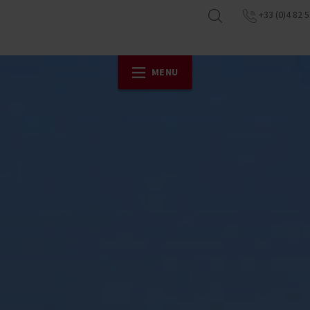
+33 (0)4 82 5
MENU