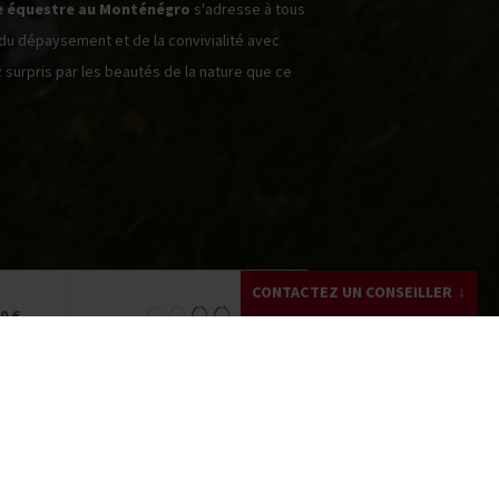
 équestre au Monténégro
s'adresse à tous
 du dépaysement et de la convivialité avec
surpris par les beautés de la nature que ce
CONTACTEZ UN CONSEILLER
0 €
Julia SAYAG
+33 (0)4 28 29 78 06
Écrivez-moi !