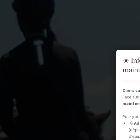
☀️ In
maint
Chers ca
Face aux 
mainten
Pour gara
🐴
Ad
(dépar
d'eau.