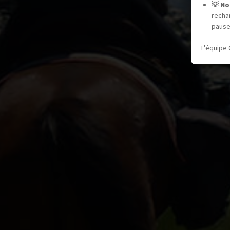
💡 No
recha
pause
L'équipe 