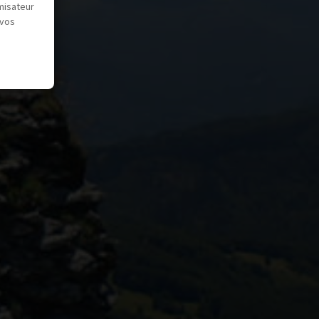
misateur
 vos