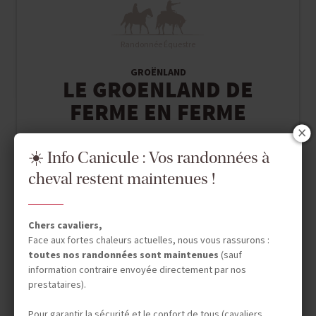
Randonnée Équestre
GROËNLAND
LE GROENLAND DE
FERME EN FERME
☀️ Info Canicule : Vos randonnées à
9 jours (5 à cheval)
cheval restent maintenues !
3 695 €
Chers cavaliers,
Face aux fortes chaleurs actuelles, nous vous rassurons :
toutes nos randonnées sont maintenues
(sauf
information contraire envoyée directement par nos
prestataires).
Pour garantir la sécurité et le confort de tous (cavaliers