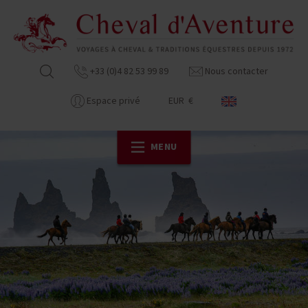
+33 (0)4 82 53 99 89
Nous contacter
Espace privé
EUR €
MENU