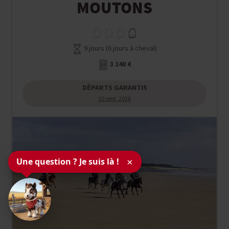
MOUTONS
9 jours (6 jours à cheval)
3 140 €
DÉPARTS GARANTIS
10 sept. 2026
Une question ? Je suis là !
×