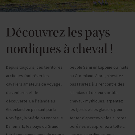
Découvrez les pays
nordiques à cheval !
Depuis toujours, ces territoires
peuple Sami en Laponie ou Inuits
arctiques font rêver les
au Groenland. Alors, n'hésitez
cavaliers amateurs de voyage,
pas ! Partez à la rencontre des
d'aventures et de
Islandais et de leurs petits
découverte. De l'Islande au
chevaux mythiques, arpentez
Groenland en passant par la
les fjords et les glaciers pour
Norvège, la Suède ou encore le
tenter d'apercevoir les aurores
Danemark, les pays du Grand
boréales et apprenez à tölter..