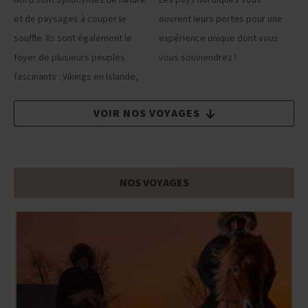
Nord sont synonymes de nature
Les pays nordiques vous
et de paysages à couper le
ouvrent leurs portes pour une
souffle. Ils sont également le
expérience unique dont vous
foyer de plusieurs peuples
vous souviendrez !
fascinants : Vikings en Islande,
VOIR NOS VOYAGES
NOS VOYAGES