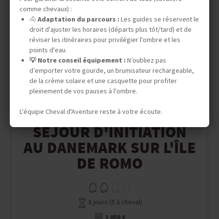
comme chevaux) :
🐴
Adaptation du parcours :
Les guides se réservent le
droit d'ajuster les horaires (départs plus tôt/tard) et de
réviser les itinéraires pour privilégier l'ombre et les
points d'eau.
💡 Notre conseil équipement :
N’oubliez pas
d’emporter votre gourde, un brumisateur rechargeable,
de la crème solaire et une casquette pour profiter
pleinement de vos pauses à l'ombre.
Séjour Equestre
L'équipe Cheval d'Aventure reste à votre écoute.
DANEMARK
SÉJOUR D'INITIATION
AU DANEMARK SUR L'ÎLE
DE ROMO
8 jours (5 à cheval)
1 050 €