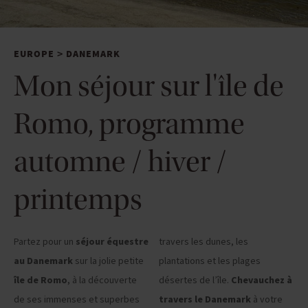
EUROPE
DANEMARK
>
Mon séjour sur l'île de
Romo, programme
automne / hiver /
printemps
Partez pour un
séjour équestre
travers les dunes, les
au Danemark
sur la jolie petite
plantations et les plages
île de Romo
, à la découverte
désertes de l’île.
Chevauchez à
de ses immenses et superbes
travers le Danemark
à votre