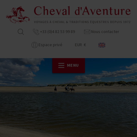
+33 (0)4 82 53 99 89
Nous contacter
Espace privé
EUR €
MENU