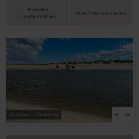
En famille
Ouvert aux non cavaliers
à partir de 12 ans
Mon séjour sur l'île de Romo
M