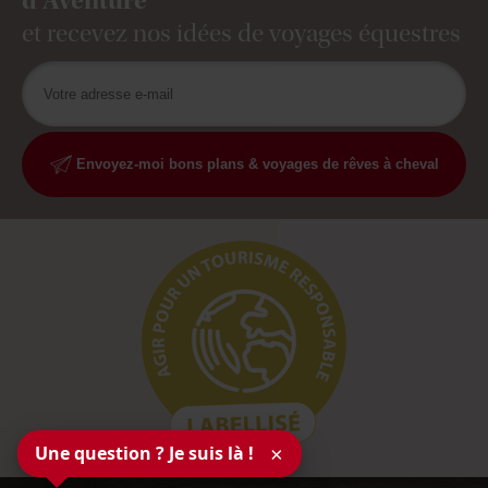
d'Aventure
et recevez nos idées de voyages équestres
Envoyez-moi bons plans & voyages de rêves à cheval
Une question ? Je suis là !
×