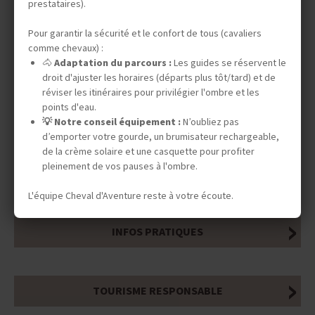
programme au jour le jour de notre site est
prestataires).
donné à titre indicatif.
Pour garantir la sécurité et le confort de tous (cavaliers
comme chevaux) :
🐴
Adaptation du parcours :
Les guides se réservent le
droit d'ajuster les horaires (départs plus tôt/tard) et de
réviser les itinéraires pour privilégier l'ombre et les
points d'eau.
DATES & PRIX
💡 Notre conseil équipement :
N’oubliez pas
d’emporter votre gourde, un brumisateur rechargeable,
de la crème solaire et une casquette pour profiter
pleinement de vos pauses à l'ombre.
INFOS ÉQUESTRES
L'équipe Cheval d'Aventure reste à votre écoute.
INFOS PRATIQUES
TOURISME RESPONSABLE