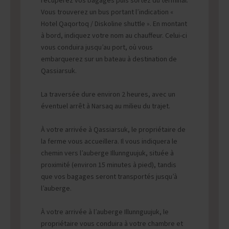
récupérez vos bagages puis sortez du terminal.
Vous trouverez un bus portant l’indication «
Hotel Qaqortoq / Diskoline shuttle ». En montant
à bord, indiquez votre nom au chauffeur. Celui-ci
vous conduira jusqu’au port, où vous
embarquerez sur un bateau à destination de
Qassiarsuk.
La traversée dure environ 2 heures, avec un
éventuel arrêt à Narsaq au milieu du trajet.
À votre arrivée à Qassiarsuk, le propriétaire de
la ferme vous accueillera. Il vous indiquera le
chemin vers l’auberge Illunnguujuk, située à
proximité (environ 15 minutes à pied), tandis
que vos bagages seront transportés jusqu’à
l’auberge.
À votre arrivée à l’auberge Illunnguujuk, le
propriétaire vous conduira à votre chambre et