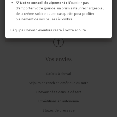
INFOS PRATIQUES
💡 Notre conseil équipement :
N’oubliez pas
d’emporter votre gourde, un brumisateur rechargeable,
de la crème solaire et une casquette pour profiter
pleinement de vos pauses à l'ombre.
TOURISME RESPONSABLE
L'équipe Cheval d'Aventure reste à votre écoute.
Vos envies
Safaris à cheval
Séjours en ranch en Amérique du Nord
Chevauchées dans le désert
Expéditions en autonomie
Stages de dressage