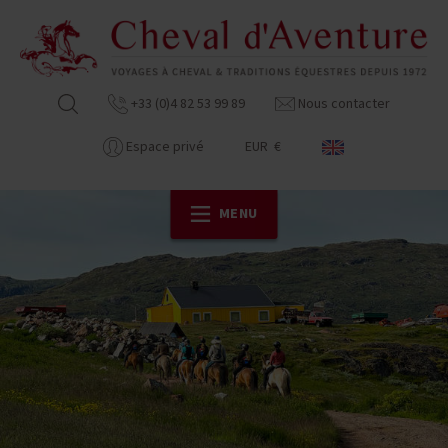
+33 (0)4 82 53 99 89
Nous contacter
Espace privé
EUR €
MENU