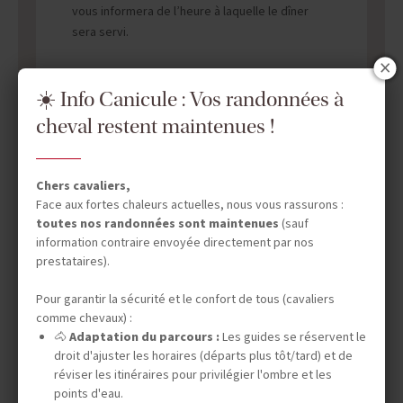
vous informera de l’heure à laquelle le dîner
sera servi.
ATTENTION, veuillez noter que les vols depuis
l'Europe peuvent obliger à partir la veille pour
☀️ Info Canicule : Vos randonnées à
Reykjavik et à dormir une nuit en Islande,
cheval restent maintenues !
hébergement lors de l'escale non inclus.
Chers cavaliers,
Face aux fortes chaleurs actuelles, nous vous rassurons :
toutes nos randonnées sont maintenues
(sauf
information contraire envoyée directement par nos
DATES & PRIX
prestataires).
Pour garantir la sécurité et le confort de tous (cavaliers
comme chevaux) :
INFOS ÉQUESTRES
🐴
Adaptation du parcours :
Les guides se réservent le
droit d'ajuster les horaires (départs plus tôt/tard) et de
réviser les itinéraires pour privilégier l'ombre et les
points d'eau.