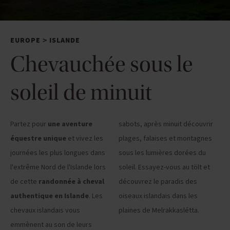
EUROPE
ISLANDE
>
Chevauchée sous le
soleil de minuit
Partez pour
une aventure
sabots, après minuit découvrir
équestre unique
et vivez les
plages, falaises et montagnes
journées les plus longues dans
sous les lumières dorées du
l'extrême Nord de l'Islande lors
soleil. Essayez-vous au tölt et
de cette
randonnée à cheval
découvrez le paradis des
authentique en Islande
. Les
oiseaux islandais dans les
chevaux islandais vous
plaines de Melrakkaslétta.
emmènent au son de leurs