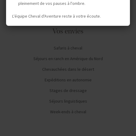
pleinement de vos pauses à l'ombre.
L'équipe Cheval d'Aventure reste à votre écoute.
Vos envies
Safaris à cheval
Séjours en ranch en Amérique du Nord
Chevauchées dans le désert
Expéditions en autonomie
Stages de dressage
Séjours linguistiques
Week-ends à cheval