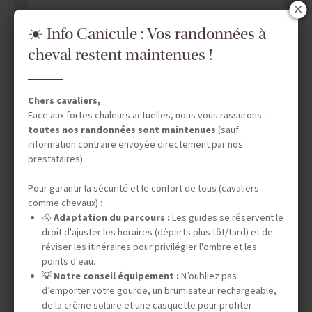
☀️ Info Canicule : Vos randonnées à
cheval restent maintenues !
Chers cavaliers,
DATES & PRIX
Face aux fortes chaleurs actuelles, nous vous rassurons :
toutes nos randonnées sont maintenues
(sauf
information contraire envoyée directement par nos
prestataires).
INFOS ÉQUESTRES
Pour garantir la sécurité et le confort de tous (cavaliers
comme chevaux) :
🐴
Adaptation du parcours :
Les guides se réservent le
INFOS PRATIQUES
droit d'ajuster les horaires (départs plus tôt/tard) et de
réviser les itinéraires pour privilégier l'ombre et les
points d'eau.
💡 Notre conseil équipement :
N’oubliez pas
TOURISME RESPONSABLE
d’emporter votre gourde, un brumisateur rechargeable,
de la crème solaire et une casquette pour profiter