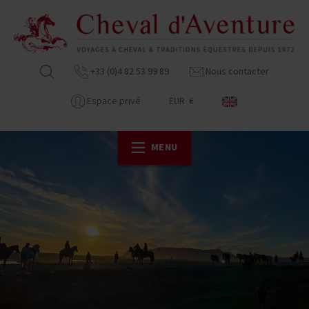
+33 (0)4 82 53 99 89
Nous contacter
Espace privé
EUR €
MENU