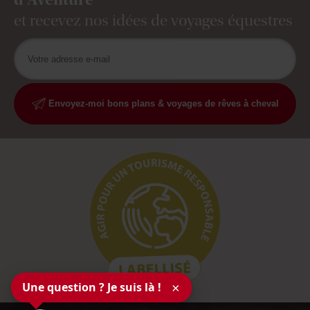
et recevez nos idées de voyages équestres
Envoyez-moi bons plans & voyages de rêves à cheval
Une question ? Je suis là !
×