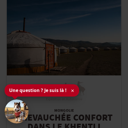
Une question ? Je suis là !
×
Expédition en Autonomie
MONGOLIE
CHEVAUCHÉE CONFORT
DANS LE KHENTIJ