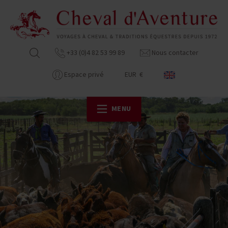
+33 (0)4 82 53 99 89
Nous contacter
Espace privé
EUR €
MENU