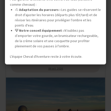
Convoyage de Chevaux
comme chevaux) :
🐴
Adaptation du parcours :
Les guides se réservent le
GÉORGIE
TRANSHUMANCE DE
droit d'ajuster les horaires (départs plus tôt/tard) et de
réviser les itinéraires pour privilégier l'ombre et les
CHEVAUX EN TOUCHÉTIE
points d'eau.
💡 Notre conseil équipement :
N’oubliez pas
d’emporter votre gourde, un brumisateur rechargeable,
de la crème solaire et une casquette pour profiter
13 jours (7 à cheval dont 2 jours de transhumance)
pleinement de vos pauses à l'ombre.
2 460 €
L'équipe Cheval d'Aventure reste à votre écoute.
DÉPARTS GARANTIS
06 oct. 2026