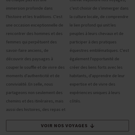
où chaque pas est une
cheval. Rejoindre nos voyages,
immersion profonde dans
c'est choisir de s'immerger dans
l'histoire et les traditions. C'est
la culture locale, de comprendre
une occasion exceptionnelle de
le lien profond qui unit les
rencontrer des hommes et des
peuples à leurs chevaux et de
femmes qui perpétuent des
participer à des pratiques
savoir-faire anciens, de
équestres emblématiques. C'est
découvrir des paysages à
également l'opportunité de
couper le souffle et de vivre des
créer des liens forts avec les
moments d'authenticité et de
habitants, d'apprendre de leur
convivialité. En selle, nous
expertise et de vivre des
partageons non seulement des
expériences uniques à leurs
chemins et des itinéraires, mais
côtés.
aussi des histoires, des repas et
VOIR NOS VOYAGES