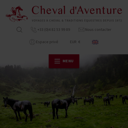
+33 (0)4 82 53 99 89
Nous contacter
Espace privé
EUR €
MENU