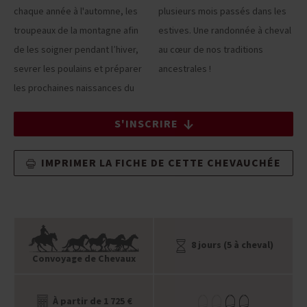
chaque année à l'automne, les
plusieurs mois passés dans les
troupeaux de la montagne afin
estives. Une randonnée à cheval
de les soigner pendant l’hiver,
au cœur de nos traditions
sevrer les poulains et préparer
ancestrales !
les prochaines naissances du
S'INSCRIRE
IMPRIMER LA FICHE DE CETTE CHEVAUCHÉE
8 jours (5 à cheval)
Convoyage de Chevaux
À partir de 1 725 €