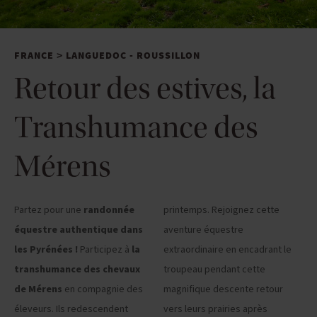
FRANCE
LANGUEDOC - ROUSSILLON
>
Retour des estives, la
Transhumance des
Mérens
Partez pour une
randonnée
printemps. Rejoignez cette
équestre authentique dans
aventure équestre
les Pyrénées !
Participez à
la
extraordinaire en encadrant le
transhumance des chevaux
troupeau pendant cette
de Mérens
en compagnie des
magnifique descente retour
éleveurs. Ils redescendent
vers leurs prairies après