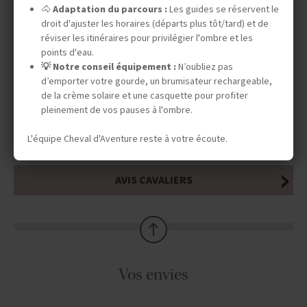
INFOS ÉQUESTRES
🐴
Adaptation du parcours :
Les guides se réservent le
droit d'ajuster les horaires (départs plus tôt/tard) et de
réviser les itinéraires pour privilégier l'ombre et les
points d'eau.
INFOS PRATIQUES
💡 Notre conseil équipement :
N’oubliez pas
d’emporter votre gourde, un brumisateur rechargeable,
de la crème solaire et une casquette pour profiter
pleinement de vos pauses à l'ombre.
TOURISME RESPONSABLE
L'équipe Cheval d'Aventure reste à votre écoute.
AVIS CAVALIERS
Vos envies