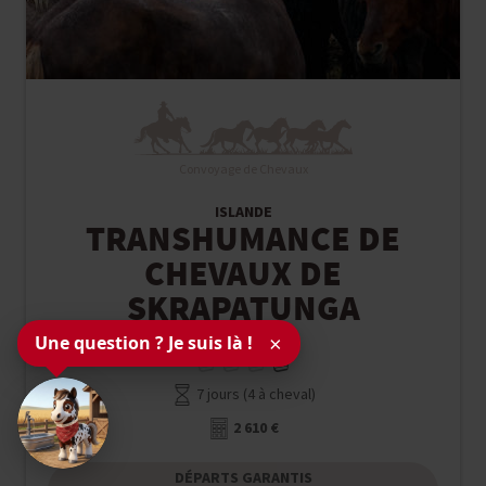
Convoyage de Chevaux
ISLANDE
TRANSHUMANCE DE
CHEVAUX DE
SKRAPATUNGA
Une question ? Je suis là !
×
7 jours (4 à cheval)
2 610 €
DÉPARTS GARANTIS