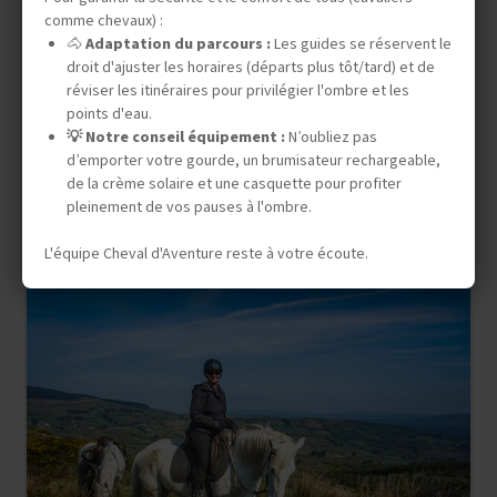
comme chevaux) :
Randonnée Équestre
🐴
Adaptation du parcours :
Les guides se réservent le
ITALIE
droit d'ajuster les horaires (départs plus tôt/tard) et de
CHEVAUCHÉE SOUS LE
réviser les itinéraires pour privilégier l'ombre et les
points d'eau.
SOLEIL DE SICILE
💡 Notre conseil équipement :
N’oubliez pas
d’emporter votre gourde, un brumisateur rechargeable,
de la crème solaire et une casquette pour profiter
pleinement de vos pauses à l'ombre.
8 jours (6 à cheval) -
NC
L'équipe Cheval d'Aventure reste à votre écoute.