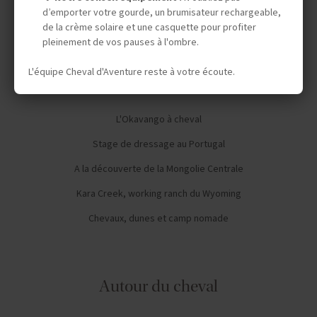
Week-ends à cheval
d’emporter votre gourde, un brumisateur rechargeable,
de la crème solaire et une casquette pour profiter
pleinement de vos pauses à l'ombre.
L'équipe Cheval d'Aventure reste à votre écoute.
Le top 5 de Cheval d'Aventure
L'Okavango à cheval
Stage de dressage au Portugal
A la découverte de la Mongolie Centrale
Kara Creek, working ranch du Wyoming
Chevaux, dunes et camp nomade
Autour du cheval