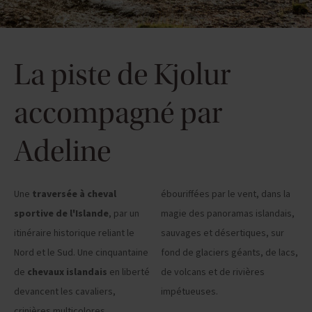
La piste de Kjolur
accompagné par
Adeline
Une
traversée à cheval
ébouriffées par le vent, dans la
sportive de l'Islande
, par un
magie des panoramas islandais,
itinéraire historique reliant le
sauvages et désertiques, sur
Nord et le Sud. Une cinquantaine
fond de glaciers géants, de lacs,
de
chevaux islandais
en liberté
de volcans et de rivières
devancent les cavaliers,
impétueuses.
crinières multicolores