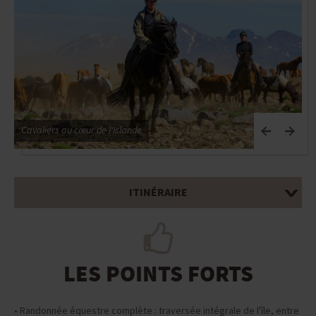
Cavaliers au cœur de l'Islande
C
ITINÉRAIRE
LES POINTS FORTS
• Randonnée équestre complète : traversée intégrale de l'île, entre