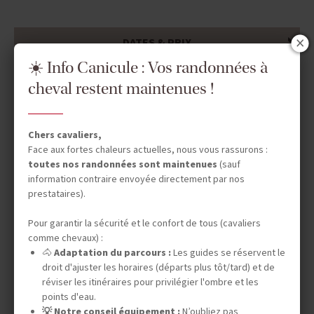
DATES & PRIX
☀️ Info Canicule : Vos randonnées à
cheval restent maintenues !
Chers cavaliers,
Vos envies
Face aux fortes chaleurs actuelles, nous vous rassurons :
toutes nos randonnées sont maintenues
(sauf
Safaris à cheval
information contraire envoyée directement par nos
prestataires).
Séjours en ranch en Amérique du Nord
Pour garantir la sécurité et le confort de tous (cavaliers
Chevauchées dans le désert
comme chevaux) :
Expéditions en autonomie
🐴
Adaptation du parcours :
Les guides se réservent le
droit d'ajuster les horaires (départs plus tôt/tard) et de
Stages de dressage
réviser les itinéraires pour privilégier l'ombre et les
points d'eau.
Séjours linguistiques
💡 Notre conseil équipement :
N’oubliez pas