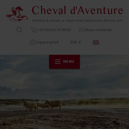
+33 (0)4 82 53 99 89
Nous contacter
Espace privé
EUR €
MENU