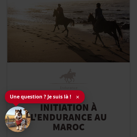
Endurance
Une question ? Je suis là !
×
MAROC ATLAS
INITIATION À
L'ENDURANCE AU
MAROC