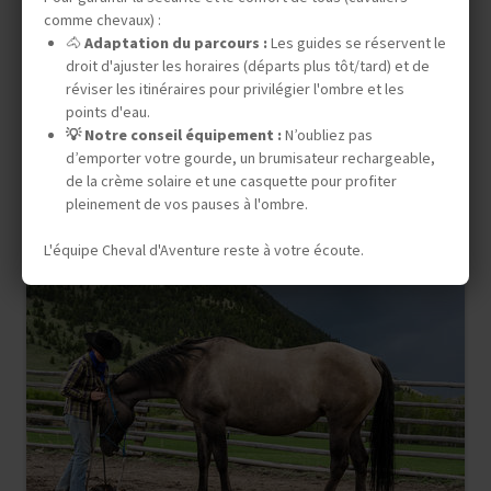
CHARME
comme chevaux) :
🐴
Adaptation du parcours :
Les guides se réservent le
droit d'ajuster les horaires (départs plus tôt/tard) et de
réviser les itinéraires pour privilégier l'ombre et les
7 jours (5 à cheval)
points d'eau.
1 390 €
💡 Notre conseil équipement :
N’oubliez pas
d’emporter votre gourde, un brumisateur rechargeable,
DÉPARTS GARANTIS
de la crème solaire et une casquette pour profiter
30 août 2026
08 nov. 2026
15 nov. 2026
22 nov. 2026
pleinement de vos pauses à l'ombre.
L'équipe Cheval d'Aventure reste à votre écoute.