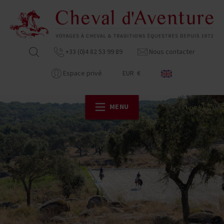
+33 (0)4 82 53 99 89
Nous contacter
Espace privé
EUR €
MENU