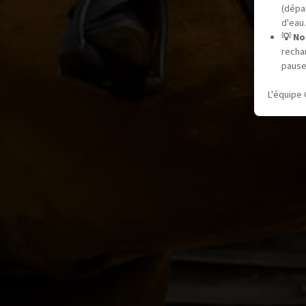
(dépar
d'eau.
💡 No
recha
pause
L'équipe 