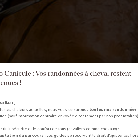
fo Canicule : Vos randonnées à cheval restent
enues !
valiers,
fortes chaleurs actuelles, nous vous rassurons :
toutes nos randonnées
ues
(sauf information contraire envoyée directement par nos prestataires)
ntir la sécurité et le confort de tous (cavaliers comme chevaux) :
aptation du parcours :
Les guides se réservent le droit d'ajuster les hor