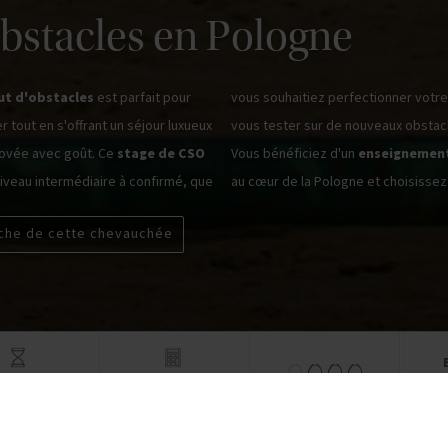
Obstacles en Pologne
ut d'obstacles
est parfait pour
vous souhaitiez perfectionner votre
r tout en s'offrant un séjour luxueux
vous tester sur de nouveaux obstac
ovée avec goût. Ce
stage de CSO
Vous bénéficiez d'un
enseignement
niveau intermédiaire à confirmé, que
au cœur de la Pologne et choisissez 
iche de cette chevauchée
à pa
s (5 à cheval)
À partir de 925 €