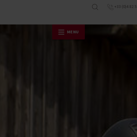
+33 (0)4 82 5
MENU