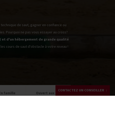
 technique de saut, gagner en confiance ou
les. Pourquoi ne pas vous essayer au cross?
 et d'un hébergement de grande qualité
les cours de saut d'obstacle à votre niveau !
CONTACTEZ UN CONSEILLER
En famille
Ouvert aux non
rtir de 12 ans
cavaliers
Dominique DA SILVA