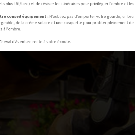
ts plus tôt/tard) et de réviser les itinéraires pour privilégier l'ombre et les
tre conseil équipement :
N’oubliez pas d’emporter votre gourde, un bru
rgeable, de la crème solaire et une casquette pour profiter pleinement de
s à l'ombre.
Cheval d'Aventure reste à votre écoute.