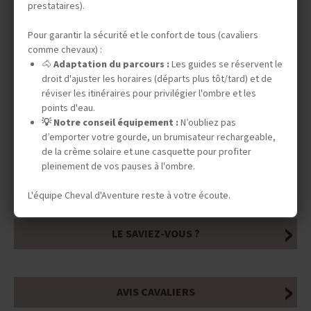
DATES & PRIX
prestataires).
Pour garantir la sécurité et le confort de tous (cavaliers
comme chevaux) :
INFOS ÉQUESTRES
🐴
Adaptation du parcours :
Les guides se réservent le
droit d'ajuster les horaires (départs plus tôt/tard) et de
réviser les itinéraires pour privilégier l'ombre et les
points d'eau.
INFOS PRATIQUES
💡 Notre conseil équipement :
N’oubliez pas
d’emporter votre gourde, un brumisateur rechargeable,
de la crème solaire et une casquette pour profiter
pleinement de vos pauses à l'ombre.
TOURISME RESPONSABLE
L'équipe Cheval d'Aventure reste à votre écoute.
LE SAVIEZ-VOUS ?
AVIS CAVALIERS