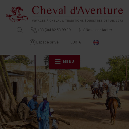
+33 (0)4 82 53 99 89
Nous contacter
Espace privé
EUR €
MENU