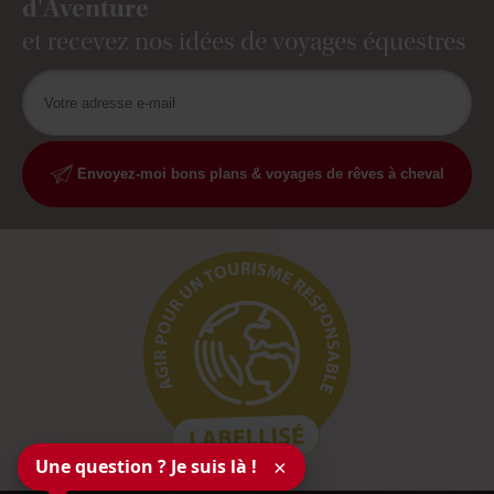
d'Aventure
et recevez nos idées de voyages équestres
Envoyez-moi bons plans & voyages de rêves à cheval
Une question ? Je suis là !
×