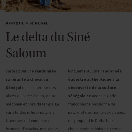
AFRIQUE
SÉNÉGAL
>
Le delta du Siné
Saloum
Partez pour une
randonnée
longuement... Une
randonnée
itinérante à cheval au
équestre authentique à la
Sénégal
dans la tiédeur des
découverte de la culture
alizés du Siné Saloum, delta
sénégalaise
avec un guide
méconnu et hors du temps. La
francophone passionné de
variété des milieux naturels
nature et des nombreux oiseaux
traversés est immense :
qui peuplent le Delta. Une
brousse d'acacias, mangrove,
chevauchée intimiste au cœur